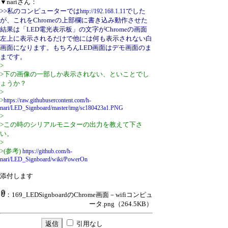
▼nariさん：
>>私のコンピューターでは
でした
http://192.168.1.11
が、これをChromeの上部欄に書き込み動作させた
結果は「LED電光表示板」の文字がChromeの画面
左上に表示されるだけで他には何も表示されない白
画面になります。もちろんLED画面はデモ画面のま
まです。
>
>下の画像の一部しか表示されない、といことでし
ょうか？
>
>
https://raw.githubusercontent.com/h-
nari/LED_Signboard/master/img/sc180423a1.PNG
>
>この時のシリアルモニターの出力を教えて下さ
い。
>
>(参考)
https://github.com/h-
nari/LED_Signboard/wiki/PowerOn
添付します
：169_LEDSignboardのChrome画面－wifiコンピュ
ータ.png
（264.5KB）
引用なし