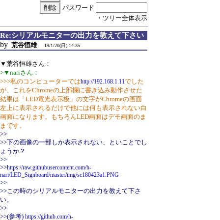
パスワード
・ツリー全体表示
Re:シリアルモニターの出力を教えて下さい
by
荒谷恒雄
19/1/20(日) 14:35
▼荒谷恒雄さん：
>▼nariさん：
>>>私のコンピューターでは
でした
http://192.168.1.11
が、これをChromeの上部欄に書き込み動作させた
結果は「LED電光表示板」の文字がChromeの画面
左上に表示されるだけで他には何も表示されない白
画面になります。もちろんLED画面はデモ画面のま
まです。
>>
>>下の画像の一部しか表示されない、といことでし
ょうか？
>>
>>
https://raw.githubusercontent.com/h-
nari/LED_Signboard/master/img/sc180423a1.PNG
>>
>>この時のシリアルモニターの出力を教えて下さ
い。
>>
>>(参考)
https://github.com/h-