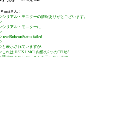
19/1/21(月) 0:44
▼nariさん：
>シリアル・モニターの情報ありがとございます。
>
>シリアル・モニターに
>
> readSubconStatus failed.
>
>と表示されていますが、
>これは HSES-LMC1内部の2つのCPUが
>通信できていないことを示しています。
>
>原因として考えられるのは、
>5Vの電源の問題などですが、
>他のサンプルプログラムはうごいているのですよ
ね？
使用している電源は5V3A15ｗのACDCアダプター
です。
再度試しましたが症状は同じです（添付ファイル）
違うのは、LEDSignboardのスクロース文字がリセ
ットしても不規則に止まることなく、いつも同じ表
示をおこなうようになったことです。
>
>"readSubconStatus failed"が表示されるのは
>chromeから、なんらかの操作をしたあとでしょう