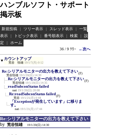
ハンブルソフト・サポート
掲示板
新規投稿
|
ツリー表示
|
スレッド表示
|
一覧
表示
|
トピック表示
|
番号順表示
|
検索
|
設
定
|
ホーム
36 / 9 ﾂﾘｰ
←次へ
カウントアップ
▼
荒谷 恒雄
19/1/7(月) 0:12
Re:シリアルモニターの出力を教えて下さい
(F)
荒谷恒雄
19/1/20(日) 14:30
Re:シリアルモニターの出力を教えて下さい
(F)
荒谷恒雄
19/1/20(日) 14:35
readSubconStatus failed
nari
19/1/20(日) 20:08
Re:readSubconStatus failed
(F)
荒谷
19/1/21(月) 0:44
「Exceptionが発生しています」に移りま
す。
nari
19/1/21(月) 17:44
Re:シリアルモニターの出力を教えて下さい
by
荒谷恒雄
19/1/20(日) 14:30