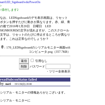
nari/LED_Signboard/wiki/PowerOn
>
>添付します2
なお、LEDSignboardのデモ表示画面は、リセット
ボタンを押すたびに動きが異なります。赤、緑、青
の後で2016年1月20日 日曜日 LED
SIGNBOURDの文字が流れますが、このスクロール
文字は、リセットのたびに停止するところが異なり
ます。これは正常なのでしょうか？
：170_LEDSignboardのシリアルモニター画面wifi
コンピュータ.png
（357.7KB）
引用なし
パスワード
・ツリー全体表示
readSubconStatus failed
by
nari
19/1/20(日) 20:08
シリアル・モニターの情報ありがとございます。
シリアル・モニターに