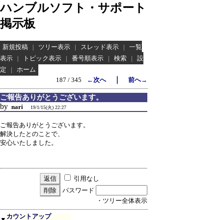
ハンブルソフト・サポート
掲示板
新規投稿
|
ツリー表示
|
スレッド表示
|
一覧
表示
|
トピック表示
|
番号順表示
|
検索
|
設
定
|
ホーム
｜
187 / 345
←次へ
前へ→
ご報告ありがとうございます。
by
nari
19/1/15(火) 22:27
ご報告ありがとうございます。
解決したとのことで、
安心いたしました。
引用なし
パスワード
・ツリー全体表示
カウントアップ
▼