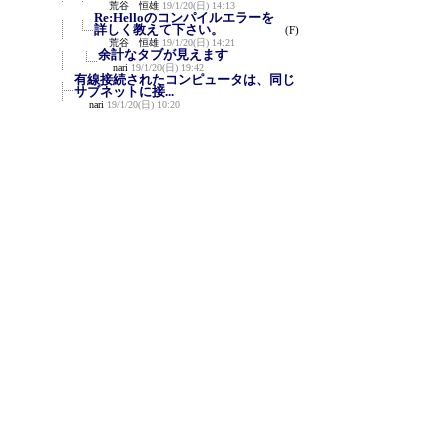
荒谷 恒雄
19/1/20(日) 14:13
Re:Helloのコンパイルエラーを
詳しく教えて下さい。
(F)
荒谷 恒雄
19/1/20(日) 14:21
余計なタブが見えます
nari
19/1/20(日) 19:42
有線接続されたコンピュータは、同じ
サブネットに接...
nari
19/1/20(日) 10:20
Re:有線接続されたコンピュータ
は、同じサブネットに...
荒谷 恒雄
19/1/20(日) 14:24
ipconfig コマンドの結果を教え
て下さい
(F)
nari
19/1/20(日) 19:53
シリアルモニターの出力を教えて下さ
い
nari
19/1/20(日) 10:26
Re:シリアルモニターの出力を教え
て下さい
(F)
荒谷恒雄
19/1/20(日) 14:30
Re:シリアルモニターの出力を教え
て下さい
(F)
荒谷恒雄
19/1/20(日) 14:35
readSubconStatus failed
nari
19/1/20(日) 20:08
Re:readSubconStatus failed
(F)
荒谷
19/1/21(月) 0:44
「Exceptionが発生しています」に
移ります。
nari
19/1/21(月) 17:44
新規投稿
|
ツリー表示
|
スレッド表示
|
一覧
表示
|
トピック表示
|
番号順表示
|
検索
|
設