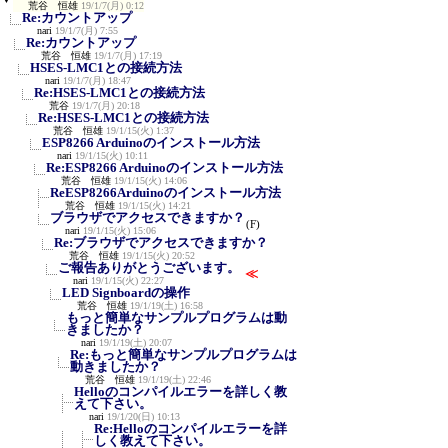
荒谷 恒雄
19/1/7(月) 0:12
Re:カウントアップ
nari
19/1/7(月) 7:55
Re:カウントアップ
荒谷 恒雄
19/1/7(月) 17:19
HSES-LMC1との接続方法
nari
19/1/7(月) 18:47
Re:HSES-LMC1との接続方法
荒谷
19/1/7(月) 20:18
Re:HSES-LMC1との接続方法
荒谷 恒雄
19/1/15(火) 1:37
ESP8266 Arduinoのインストール方法
nari
19/1/15(火) 10:11
Re:ESP8266 Arduinoのインストール方法
荒谷 恒雄
19/1/15(火) 14:06
ReESP8266Arduinoのインストール方法
荒谷 恒雄
19/1/15(火) 14:21
ブラウザでアクセスできますか？
(F)
nari
19/1/15(火) 15:06
Re:ブラウザでアクセスできますか？
荒谷 恒雄
19/1/15(火) 20:52
ご報告ありがとうございます。
≪
nari
19/1/15(火) 22:27
LED Signboardの操作
荒谷 恒雄
19/1/19(土) 16:58
もっと簡単なサンプルプログラムは動
きましたか？
nari
19/1/19(土) 20:07
Re:もっと簡単なサンプルプログラムは
動きましたか？
荒谷 恒雄
19/1/19(土) 22:46
Helloのコンパイルエラーを詳しく教
えて下さい。
nari
19/1/20(日) 10:13
Re:Helloのコンパイルエラーを詳
しく教えて下さい。