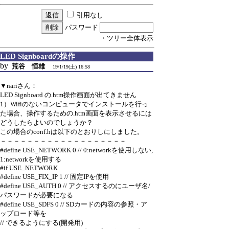
引用なし
パスワード
・ツリー全体表示
LED Signboardの操作
by
荒谷 恒雄
19/1/19(土) 16:58
▼nariさん：
LED Signboard の.htm操作画面が出てきません
1）Wifiのないコンピュータでインストールを行っ
た場合、操作するための.htm画面を表示させるには
どうしたらよいのでしょうか？
この場合のconf.hは以下のとおりしにしました。
－－－－－－－－－－－－－－－－－－－
#define USE_NETWORK 0 // 0:networkを使用しない,
1:networkを使用する
#if USE_NETWORK
#define USE_FIX_IP 1 // 固定IPを使用
#define USE_AUTH 0 // アクセスするのにユーザ名/
パスワードが必要になる
#define USE_SDFS 0 // SDカードの内容の参照・ア
ップロード等を
// できるようにする(開発用)