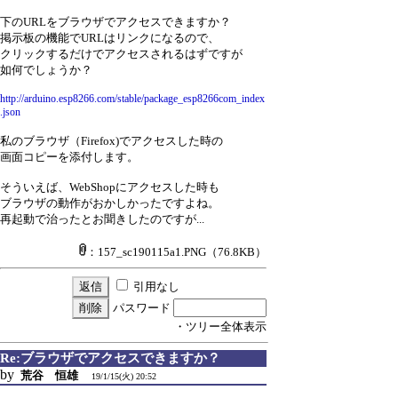
下のURLをブラウザでアクセスできますか？
掲示板の機能でURLはリンクになるので、
クリックするだけでアクセスされるはずですが
如何でしょうか？
http://arduino.esp8266.com/stable/package_esp8266com_index
.json
私のブラウザ（Firefox)でアクセスした時の
画面コピーを添付します。
そういえば、WebShopにアクセスした時も
ブラウザの動作がおかしかったですよね。
再起動で治ったとお聞きしたのですが...
：157_sc190115a1.PNG
（76.8KB）
引用なし
パスワード
・ツリー全体表示
Re:ブラウザでアクセスできますか？
by
荒谷 恒雄
19/1/15(火) 20:52