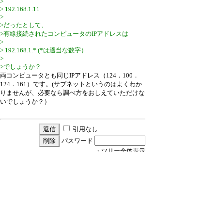
>
> 192.168.1.11
>
>だったとして、
>有線接続されたコンピュータのIPアドレスは
>
> 192.168.1.* (*は適当な数字）
>
>でしょうか？
両コンピュータとも同じIPアドレス（124．100．
124．161）です。(サブネットというのはよくわか
りませんが、必要なら調べ方をおしえていただけな
いでしょうか？）
引用なし
パスワード
・ツリー全体表示
Re:シリアルモニターの出力を教えて下さい
by
荒谷恒雄
19/1/20(日) 14:30
▼nariさん：
>>私のコンピューターでは
でした
http://192.168.1.11
が、これをChromeの上部欄に書き込み動作させた