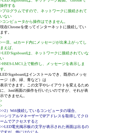
>LED Signboardは、ネットワーク経由、 chromeで
操作する
>プログラムですので、ネットワークに接続されて
いない
>コンピュータから操作はできません。
現在Chromeを使ってインターネットに接続してい
ます。
>
>一旦、sdカード内にメッセージが出来上がってし
まえば、
>LED Signboardは、ネットワークに接続されていな
い
>HSES-LMC1上で動作し、メッセージを表示しま
す。
LED Signboardはインストールでき、既存のメッセ
ージ（赤、緑、青など）は
表示できます。この文字やレイアウトを変えるため
に、.hml画面の操作を行いたいのですが、それが表
示できません。
>
>
>>2）Wifi接続しているコンピュータの場合、
>>シリアルマネーザーでIPアドレスを取得してクロ
ームでアクセスすると
>>LED電光掲示板の文字が表示された画面は出るの
ですが、他にはなにも