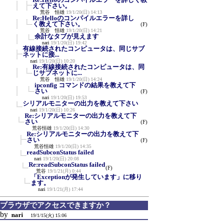
えて下さい。
荒谷 恒雄
19/1/20(日) 14:13
Re:Helloのコンパイルエラーを詳し
く教えて下さい。
(F)
荒谷 恒雄
19/1/20(日) 14:21
余計なタブが見えます
nari
19/1/20(日) 19:42
有線接続されたコンピュータは、同じサブ
ネットに接...
nari
19/1/20(日) 10:20
Re:有線接続されたコンピュータは、同
じサブネットに...
荒谷 恒雄
19/1/20(日) 14:24
ipconfig コマンドの結果を教えて下
さい
(F)
nari
19/1/20(日) 19:53
シリアルモニターの出力を教えて下さい
nari
19/1/20(日) 10:26
Re:シリアルモニターの出力を教えて下
さい
(F)
荒谷恒雄
19/1/20(日) 14:30
Re:シリアルモニターの出力を教えて下
さい
(F)
荒谷恒雄
19/1/20(日) 14:35
readSubconStatus failed
nari
19/1/20(日) 20:08
Re:readSubconStatus failed
(F)
荒谷
19/1/21(月) 0:44
「Exceptionが発生しています」に移り
ます。
nari
19/1/21(月) 17:44
ブラウザでアクセスできますか？
by
nari
19/1/15(火) 15:06