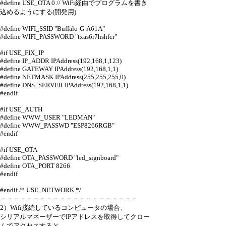
#define USE_OTA 0 // WiFi経由でプログラムを書き
込めるようにする(開発用)
#define WIFI_SSID "Buffalo-G-A61A"
#define WIFI_PASSWORD "txas6r7hshfcr"
#if USE_FIX_IP
#define IP_ADDR IPAddress(192,168,1,123)
#define GATEWAY IPAddress(192,168,1,1)
#define NETMASK IPAddress(255,255,255,0)
#define DNS_SERVER IPAddress(192,168,1,1)
#endif
#if USE_AUTH
#define WWW_USER "LEDMAN"
#define WWW_PASSWD "ESP8266RGB"
#endif
#if USE_OTA
#define OTA_PASSWORD "led_signboard"
#define OTA_PORT 8266
#endif
#endif /* USE_NETWORK */
－－－－－－－－－－－－－－－－－－－－－
2）Wifi接続しているコンピュータの場合、
シリアルマネーザーでIPアドレスを取得してクロー
ムでアクセスすると