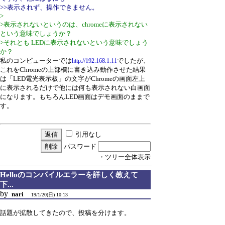
>>表示されず、操作できません。
>
>表示されないというのは、chromeに表示されない
という意味でしょうか？
>それとも LEDに表示されないという意味でしょう
か？
私のコンピューターでは
でしたが、
http://192.168.1.11
これをChromeの上部欄に書き込み動作させた結果
は「LED電光表示板」の文字がChromeの画面左上
に表示されるだけで他には何も表示されない白画面
になります。もちろんLED画面はデモ画面のままで
す。
引用なし
パスワード
・ツリー全体表示
Helloのコンパイルエラーを詳しく教えて
下...
by
nari
19/1/20(日) 10:13
話題が拡散してきたので、投稿を分けます。