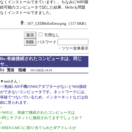
なくインストールできています）。ちなみにWIFI接
続可能のコンピュータで試した結果、Helloも問題
なくインストールできました。
：167_LEDHelloError.png
（117.6KB）
引用なし
パスワード
・ツリー全体表示
Re:有線接続されたコンピュータは、同じ
サ...
by
荒谷 恒雄
19/1/20(日) 14:24
▼nariさん：
>>無線LAN子機のWifiアダプターがないとWifi接続
ができないコンピュータです。ネットワークには、
有線でつないでいるため、インターネットなどは自
由に見られます。
>
>WiFiと、有線で接続されたコンピュータは
>同じサブネットに接続されてますでしょうか？
>
>HSES-LMC1に割り当てられたIPアドレスが