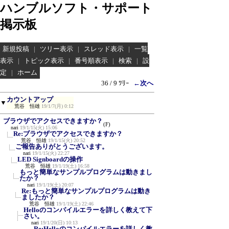
ハンブルソフト・サポート
掲示板
新規投稿
|
ツリー表示
|
スレッド表示
|
一覧
表示
|
トピック表示
|
番号順表示
|
検索
|
設
定
|
ホーム
36 / 9 ﾂﾘｰ
←次へ
カウントアップ
▼
荒谷 恒雄
19/1/7(月) 0:12
ブラウザでアクセスできますか？
(F)
nari
19/1/15(火) 15:06
Re:ブラウザでアクセスできますか？
荒谷 恒雄
19/1/15(火) 20:52
ご報告ありがとうございます。
nari
19/1/15(火) 22:27
LED Signboardの操作
荒谷 恒雄
19/1/19(土) 16:58
もっと簡単なサンプルプログラムは動きまし
たか？
nari
19/1/19(土) 20:07
Re:もっと簡単なサンプルプログラムは動き
ましたか？
荒谷 恒雄
19/1/19(土) 22:46
Helloのコンパイルエラーを詳しく教えて下
さい。
nari
19/1/20(日) 10:13
Re:Helloのコンパイルエラーを詳しく教