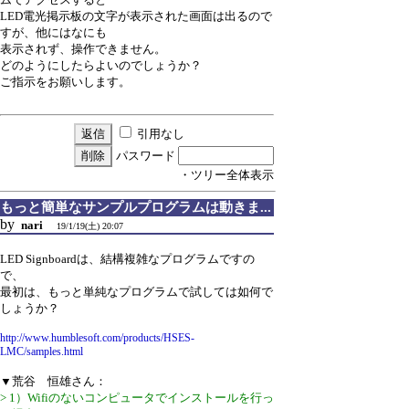
LED電光掲示板の文字が表示された画面は出るので
すが、他にはなにも
表示されず、操作できません。
どのようにしたらよいのでしょうか？
ご指示をお願いします。
引用なし
パスワード
・ツリー全体表示
もっと簡単なサンプルプログラムは動きま...
by
nari
19/1/19(土) 20:07
LED Signboardは、結構複雑なプログラムですの
で、
最初は、もっと単純なプログラムで試しては如何で
しょうか？
http://www.humblesoft.com/products/HSES-
LMC/samples.html
▼荒谷 恒雄さん：
> 1）Wifiのないコンピュータでインストールを行っ