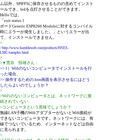
ム以外、SPIFFSに保存させるものの含めてインスト
ールでき、ledを点灯させることができます。
Helloでは、
「exit status 1
ボードGeneric ESP8266 Moduleに対するコンパイル
時にエラーが発生しました。」というエラーが出
て、インストールできません。
>
>
http://www.humblesoft.com/products/HSES-
LMC/samples.html
>
>▼荒谷 恒雄さん：
>> 1）Wifiのないコンピュータでインストールを行
った場合、
>> 操作するための.htm画面を表示させるにはどう
したらよいのでしょうか？
>
>WiFiのないコンピュータとは、ネットワークに接
続されていない
>コンピュータという意味でしょうか？
無線LAN子機のWifiアダプターがないとWifi接続が
できないコンピュータです。ネットワークには、有
線でつないでいるため、インターネットなどは自由
に見られます。
>