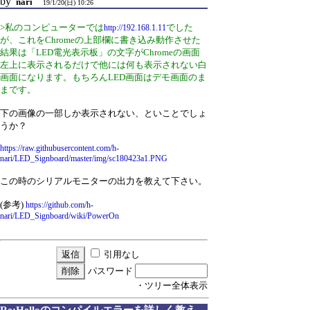
by
nari
19/1/20(日) 10:26
>私のコンピューターでは
でした
http://192.168.1.11
が、これをChromeの上部欄に書き込み動作させた
結果は「LED電光表示板」の文字がChromeの画面
左上に表示されるだけで他には何も表示されない白
画面になります。もちろんLED画面はデモ画面のま
まです。
下の画像の一部しか表示されない、といことでしょ
うか？
https://raw.githubusercontent.com/h-
nari/LED_Signboard/master/img/sc180423a1.PNG
この時のシリアルモニターの出力を教えて下さい。
(参考)
https://github.com/h-
nari/LED_Signboard/wiki/PowerOn
引用なし
パスワード
・ツリー全体表示
Re:Helloのコンパイルエラーを詳しく教え...