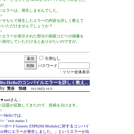
が、
>エラーは、発生しませんでした。
>
>そちらで発生したエラーの内容を詳しく教えて
>いただけませんでしょうか？
>
>エラーが表示された部分の画面コピーの画像を
>添付していただけるとありがたいのですが。
引用なし
パスワード
・ツリー全体表示
Re:Helloのコンパイルエラーを詳しく教え...
by
荒谷 恒雄
19/1/20(日) 14:21
▼nariさん：
>話題が拡散してきたので、投稿を分けます。
>
>>Helloでは、
>>「exit status 1
>>ボードGeneric ESP8266 Moduleに対するコンパイ
ル時にエラーが発生しました。」というエラーが出