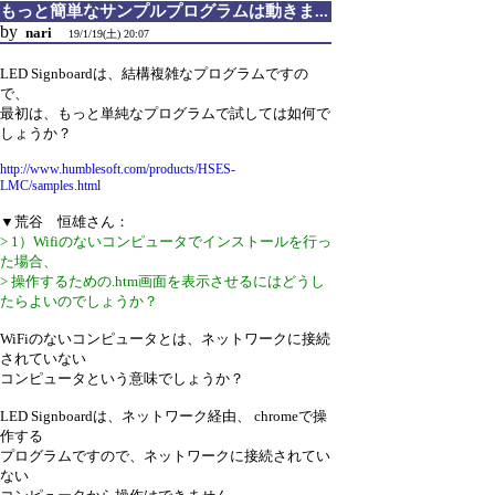
もっと簡単なサンプルプログラムは動きま...
by
nari
19/1/19(土) 20:07
LED Signboardは、結構複雑なプログラムですの
で、
最初は、もっと単純なプログラムで試しては如何で
しょうか？
http://www.humblesoft.com/products/HSES-
LMC/samples.html
▼荒谷 恒雄さん：
> 1）Wifiのないコンピュータでインストールを行っ
た場合、
> 操作するための.htm画面を表示させるにはどうし
たらよいのでしょうか？
WiFiのないコンピュータとは、ネットワークに接続
されていない
コンピュータという意味でしょうか？
LED Signboardは、ネットワーク経由、 chromeで操
作する
プログラムですので、ネットワークに接続されてい
ない