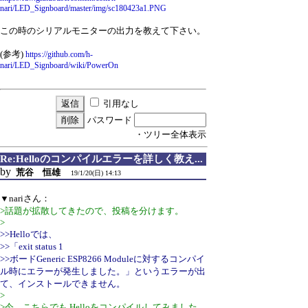
nari/LED_Signboard/master/img/sc180423a1.PNG
この時のシリアルモニターの出力を教えて下さい。
(参考)
https://github.com/h-
nari/LED_Signboard/wiki/PowerOn
引用なし
パスワード
・ツリー全体表示
Re:Helloのコンパイルエラーを詳しく教え...
by
荒谷 恒雄
19/1/20(日) 14:13
▼nariさん：
>話題が拡散してきたので、投稿を分けます。
>
>>Helloでは、
>>「exit status 1
>>ボードGeneric ESP8266 Moduleに対するコンパイ
ル時にエラーが発生しました。」というエラーが出
て、インストールできません。
>
>今、こちらでも Helloをコンパイルしてみました