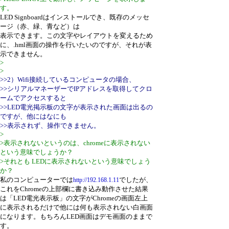
す。
LED Signboardはインストールでき、既存のメッセ
ージ（赤、緑、青など）は
表示できます。この文字やレイアウトを変えるため
に、.hml画面の操作を行いたいのですが、それが表
示できません。
>
>
>>2）Wifi接続しているコンピュータの場合、
>>シリアルマネーザーでIPアドレスを取得してクロ
ームでアクセスすると
>>LED電光掲示板の文字が表示された画面は出るの
ですが、他にはなにも
>>表示されず、操作できません。
>
>表示されないというのは、chromeに表示されない
という意味でしょうか？
>それとも LEDに表示されないという意味でしょう
か？
私のコンピューターでは
でしたが、
http://192.168.1.11
これをChromeの上部欄に書き込み動作させた結果
は「LED電光表示板」の文字がChromeの画面左上
に表示されるだけで他には何も表示されない白画面
になります。もちろんLED画面はデモ画面のままで
す。