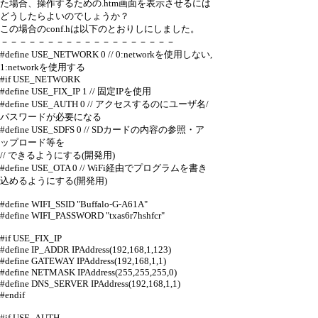
た場合、操作するための.htm画面を表示させるには
どうしたらよいのでしょうか？
この場合のconf.hは以下のとおりしにしました。
－－－－－－－－－－－－－－－－－－－
#define USE_NETWORK 0 // 0:networkを使用しない,
1:networkを使用する
#if USE_NETWORK
#define USE_FIX_IP 1 // 固定IPを使用
#define USE_AUTH 0 // アクセスするのにユーザ名/
パスワードが必要になる
#define USE_SDFS 0 // SDカードの内容の参照・ア
ップロード等を
// できるようにする(開発用)
#define USE_OTA 0 // WiFi経由でプログラムを書き
込めるようにする(開発用)
#define WIFI_SSID "Buffalo-G-A61A"
#define WIFI_PASSWORD "txas6r7hshfcr"
#if USE_FIX_IP
#define IP_ADDR IPAddress(192,168,1,123)
#define GATEWAY IPAddress(192,168,1,1)
#define NETMASK IPAddress(255,255,255,0)
#define DNS_SERVER IPAddress(192,168,1,1)
#endif
#if USE_AUTH