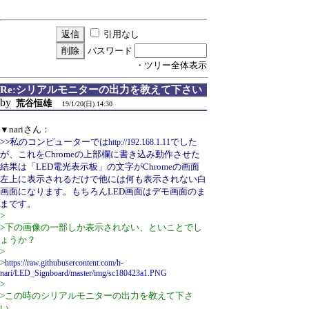
引用なし
パスワード
・ツリー全体表示
Re:シリアルモニターの出力を教えて下さい
by
荒谷恒雄
19/1/20(日) 14:30
▼nariさん：
>>私のコンピューターでは
でした
http://192.168.1.11
が、これをChromeの上部欄に書き込み動作させた
結果は「LED電光表示板」の文字がChromeの画面
左上に表示されるだけで他には何も表示されない白
画面になります。もちろんLED画面はデモ画面のま
まです。
>
>下の画像の一部しか表示されない、といことでし
ょうか？
>
>
https://raw.githubusercontent.com/h-
nari/LED_Signboard/master/img/sc180423a1.PNG
>
>この時のシリアルモニターの出力を教えて下さ
い。