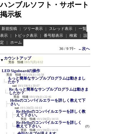
ハンブルソフト・サポート
掲示板
新規投稿
|
ツリー表示
|
スレッド表示
|
一覧
表示
|
トピック表示
|
番号順表示
|
検索
|
設
定
|
ホーム
36 / 9 ﾂﾘｰ
←次へ
カウントアップ
▼
荒谷 恒雄
19/1/7(月) 0:12
LED Signboardの操作
荒谷 恒雄
19/1/19(土) 16:58
もっと簡単なサンプルプログラムは動きまし
たか？
nari
19/1/19(土) 20:07
Re:もっと簡単なサンプルプログラムは動きま
したか？
荒谷 恒雄
19/1/19(土) 22:46
Helloのコンパイルエラーを詳しく教えて下
さい。
nari
19/1/20(日) 10:13
Re:Helloのコンパイルエラーを詳しく教
えて下さい。
荒谷 恒雄
19/1/20(日) 14:13
Re:Helloのコンパイルエラーを詳しく
教えて下さい。
(F)
荒谷 恒雄
19/1/20(日) 14:21
余計なタブが見えます