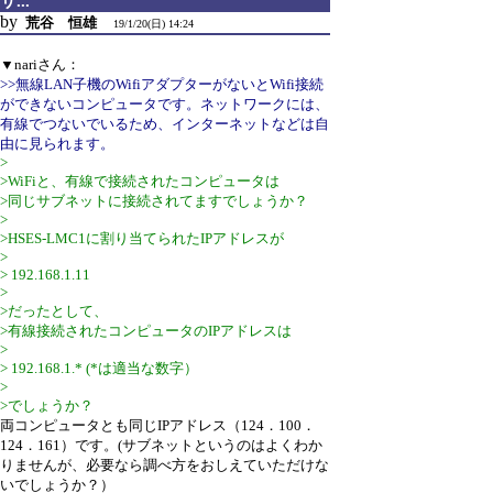
サ...
by
荒谷 恒雄
19/1/20(日) 14:24
▼nariさん：
>>無線LAN子機のWifiアダプターがないとWifi接続
ができないコンピュータです。ネットワークには、
有線でつないでいるため、インターネットなどは自
由に見られます。
>
>WiFiと、有線で接続されたコンピュータは
>同じサブネットに接続されてますでしょうか？
>
>HSES-LMC1に割り当てられたIPアドレスが
>
> 192.168.1.11
>
>だったとして、
>有線接続されたコンピュータのIPアドレスは
>
> 192.168.1.* (*は適当な数字）
>
>でしょうか？
両コンピュータとも同じIPアドレス（124．100．
124．161）です。(サブネットというのはよくわか
りませんが、必要なら調べ方をおしえていただけな
いでしょうか？）