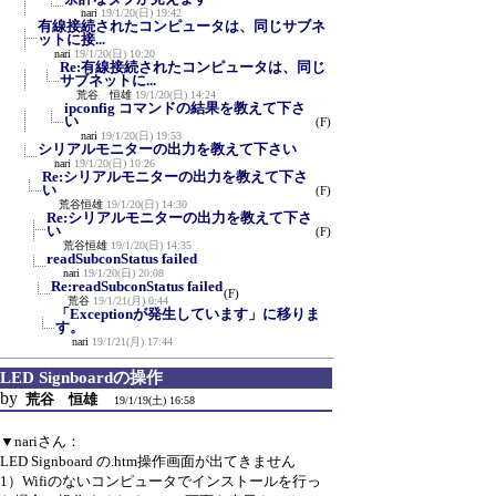
nari
19/1/20(日) 19:42
有線接続されたコンピュータは、同じサブネ
ットに接...
nari
19/1/20(日) 10:20
Re:有線接続されたコンピュータは、同じ
サブネットに...
荒谷 恒雄
19/1/20(日) 14:24
ipconfig コマンドの結果を教えて下さ
い
(F)
nari
19/1/20(日) 19:53
シリアルモニターの出力を教えて下さい
nari
19/1/20(日) 10:26
Re:シリアルモニターの出力を教えて下さ
い
(F)
荒谷恒雄
19/1/20(日) 14:30
Re:シリアルモニターの出力を教えて下さ
い
(F)
荒谷恒雄
19/1/20(日) 14:35
readSubconStatus failed
nari
19/1/20(日) 20:08
Re:readSubconStatus failed
(F)
荒谷
19/1/21(月) 0:44
「Exceptionが発生しています」に移りま
す。
nari
19/1/21(月) 17:44
LED Signboardの操作
by
荒谷 恒雄
19/1/19(土) 16:58
▼nariさん：
LED Signboard の.htm操作画面が出てきません
1）Wifiのないコンピュータでインストールを行っ