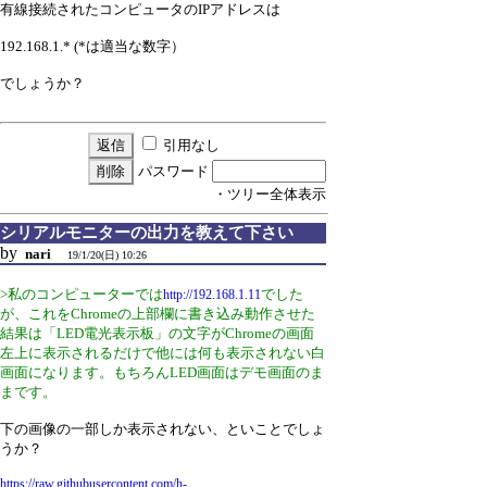
有線接続されたコンピュータのIPアドレスは
192.168.1.* (*は適当な数字）
でしょうか？
引用なし
パスワード
・ツリー全体表示
シリアルモニターの出力を教えて下さい
by
nari
19/1/20(日) 10:26
>私のコンピューターでは
でした
http://192.168.1.11
が、これをChromeの上部欄に書き込み動作させた
結果は「LED電光表示板」の文字がChromeの画面
左上に表示されるだけで他には何も表示されない白
画面になります。もちろんLED画面はデモ画面のま
まです。
下の画像の一部しか表示されない、といことでしょ
うか？
https://raw.githubusercontent.com/h-