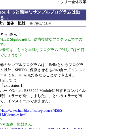
・ツリー全体表示
Re:もっと簡単なサンプルプログラムは動
き...
by
荒谷 恒雄
19/1/19(土) 22:46
▼nariさん：
>LED Signboardは、結構複雑なプログラムですの
で、
>最初は、もっと単純なプログラムで試しては如何
でしょうか？
他のサンプルプログラムは、Helloというプログラ
ム以外、SPIFFSに保存させるものの含めてインスト
ールでき、ledを点灯させることができます。
Helloでは、
「exit status 1
ボードGeneric ESP8266 Moduleに対するコンパイル
時にエラーが発生しました。」というエラーが出
て、インストールできません。
>
>
http://www.humblesoft.com/products/HSES-
LMC/samples.html
>
>▼荒谷 恒雄さん：