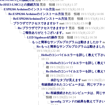
Re:HSES-LMC1との接続方法
荒谷 恒雄
19/1/15(火) 1:37
ESP8266 Arduinoのインストール方法
nari
19/1/15(火) 10:11
Re:ESP8266 Arduinoのインストール方法
荒谷 恒雄
19/1/15(火) 14:06
ReESP8266Arduinoのインストール方法
荒谷 恒雄
19/1/15(火) 14:
ブラウザでアクセスできますか？
nari
19/1/15(火) 15:06
Re:ブラウザでアクセスできますか？
荒谷 恒雄
19/1/15(火) 20:
ご報告ありがとうございます。
nari
19/1/15(火) 22:27
LED Signboardの操作
荒谷 恒雄
19/1/19(土) 16:58
もっと簡単なサンプルプログラムは動きましたか？
n
Re:もっと簡単なサンプルプログラムは動きまし
19/1/19(土) 22:46
Helloのコンパイルエラーを詳しく教えて下さ
10:13
Re:Helloのコンパイルエラーを詳しく教
雄
19/1/20(日) 14:13
Re:Helloのコンパイルエラーを詳しく教
雄
19/1/20(日) 14:21
余計なタブが見えます
nari
19/1/20(日) 1
有線接続されたコンピュータは、同じサブネット
19/1/20(日) 10:20
Re:有線接続されたコンピュータは、同じサブ
恒雄
19/1/20(日) 14:24
ipconfig コマンドの結果を教えて下さい