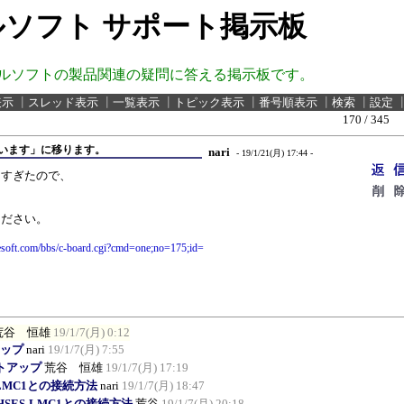
ソフト サポート掲示板
ルソフトの製品関連の疑問に答える掲示板です。
表示
┃
スレッド表示
┃
一覧表示
┃
トピック表示
┃
番号順表示
┃
検索
┃
設定
170 / 345
生しています」に移ります。
nari
- 19/1/21(月) 17:44 -
りすぎたので、
。
ください。
soft.com/bbs/c-board.cgi?cmd=one;no=175;id=
荒谷 恒雄
19/1/7(月) 0:12
アップ
nari
19/1/7(月) 7:55
ントアップ
荒谷 恒雄
19/1/7(月) 17:19
-LMC1との接続方法
nari
19/1/7(月) 18:47
:HSES-LMC1との接続方法
荒谷
19/1/7(月) 20:18