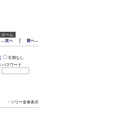
┃
ホーム
｜
←次へ
前へ→
引用なし
パスワード
・ツリー全体表示