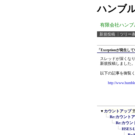
ハンブル
有限会社ハンブ
新規投稿
┃
ツリー
「Exceptionが発
スレッドが深くな
新規投稿しました
以下の記事を御覧
http://www.humble
▼
カウントアップ
Re:カウント
Re:カウ
HSES
Re