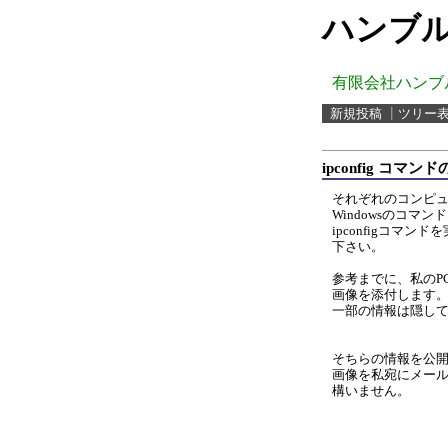
ハンブル
有限会社ハンブ
新規投稿
┃
ツリー
ipconfig コ
それぞれのコンピ
Windowsのコマ
ipconfigコマン
下さい。
参考までに、私のP
画像を添付します
一部の情報は隠し
そちらの情報を公
画像を私宛にメー
構いません。