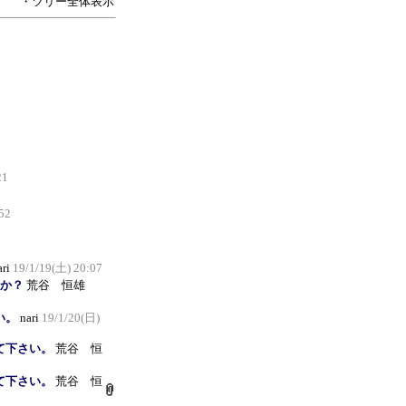
・ツリー全体表示
21
52
ari
19/1/19(土) 20:07
たか？
荒谷 恒雄
い。
nari
19/1/20(日)
えて下さい。
荒谷 恒
えて下さい。
荒谷 恒