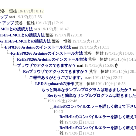
荒谷 恒雄
19/1/7(月) 0:12
アップ
nari
19/1/7(月) 7:55
ントアップ
荒谷 恒雄
19/1/7(月) 17:19
-LMC1との接続方法
nari
19/1/7(月) 18:47
:HSES-LMC1との接続方法
荒谷
19/1/7(月) 20:18
Re:HSES-LMC1との接続方法
荒谷 恒雄
19/1/15(火) 1:37
ESP8266 Arduinoのインストール方法
nari
19/1/15(火) 10:11
Re:ESP8266 Arduinoのインストール方法
荒谷 恒雄
19/1/15(火) 14:06
ReESP8266Arduinoのインストール方法
荒谷 恒雄
19/1/15(火) 14:
ブラウザでアクセスできますか？
nari
19/1/15(火) 15:06
Re:ブラウザでアクセスできますか？
荒谷 恒雄
19/1/15(火) 20:
ご報告ありがとうございます。
nari
19/1/15(火) 22:27
LED Signboardの操作
荒谷 恒雄
19/1/19(土) 16:58
もっと簡単なサンプルプログラムは動きましたか？
n
Re:もっと簡単なサンプルプログラムは動きまし
19/1/19(土) 22:46
Helloのコンパイルエラーを詳しく教えて下さ
10:13
Re:Helloのコンパイルエラーを詳しく教
雄
19/1/20(日) 14:13
Re:Helloのコンパイルエラーを詳しく教
雄
19/1/20(日) 14:21