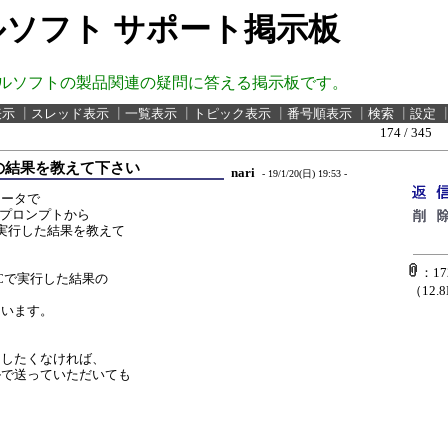
ソフト サポート掲示板
ルソフトの製品関連の疑問に答える掲示板です。
表示
┃
スレッド表示
┃
一覧表示
┃
トピック表示
┃
番号順表示
┃
検索
┃
設定
174 / 345
マンドの結果を教えて下さい
nari
- 19/1/20(日) 19:53 -
ュータで
ンドプロンプトから
ドを実行した結果を教えて
：172
Cで実行した結果の
（12.
。
ています。
開したくなければ、
ルで送っていただいても