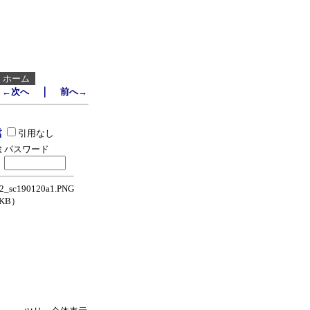
┃
ホーム
｜
←次へ
前へ→
引用なし
パスワード
_sc190120a1.PNG
8KB）