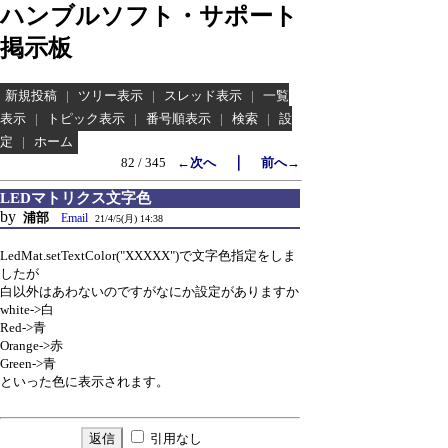
ハンブルソフト・サポート
掲示板
新規投稿
|
ツリー表示
|
スレッド表示
|
一覧
表示
|
トピック表示
|
番号順表示
|
検索
|
設
定
|
ホーム
｜
82 / 345
←次へ
前へ→
LEDマトリクス文字色
by
浦部
Email
21/4/5(月) 14:38
LedMat.setTextColor("XXXXX")で文字色指定をしま
したが
白以外はあわないのですがなにか設定がありますか
white->白
Red->青
Orange->赤
Green->青
といった色に表示されます。
引用なし