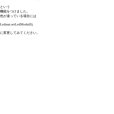
という
機能をつけました。
色が違っている場合には
Ledmat.setLedMode(0);
に変更してみてください。
引用なし
パスワード
・ツリー全体表示
新規投稿
|
ツリー表示
|
スレッド表示
|
一覧
表示
|
トピック表示
|
番号順表示
|
検索
|
設
定
|
ホーム
19 / 9 ﾂﾘｰ
←次へ
ページ：
記事番号：
C-BOARD Moyuku v1.03b3
for PDA