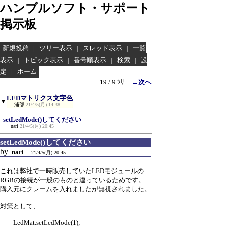
ハンブルソフト・サポート
掲示板
新規投稿
|
ツリー表示
|
スレッド表示
|
一覧
表示
|
トピック表示
|
番号順表示
|
検索
|
設
定
|
ホーム
19 / 9 ﾂﾘｰ
←次へ
LEDマトリクス文字色
▼
浦部
21/4/5(月) 14:38
setLedMode()してください
nari
21/4/5(月) 20:45
setLedMode()してください
by
nari
21/4/5(月) 20:45
これは弊社で一時販売していたLEDモジュールの
RGBの接続が一般のものと違っているためです。
購入元にクレームを入れましたが無視されました。
対策として、
LedMat.setLedMode(1);