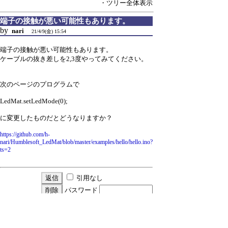
・ツリー全体表示
端子の接触が悪い可能性もあります。
by
nari
21/4/9(金) 15:54
端子の接触が悪い可能性もあります。
ケーブルの抜き差しを2,3度やってみてください。
次のページのプログラムで
LedMat.setLedMode(0);
に変更したものだとどうなりますか？
https://github.com/h-
nari/Humblesoft_LedMat/blob/master/examples/hello/hello.ino?
ts=2
引用なし
パスワード
・ツリー全体表示
Re:端子の接触が悪い可能性もあります。