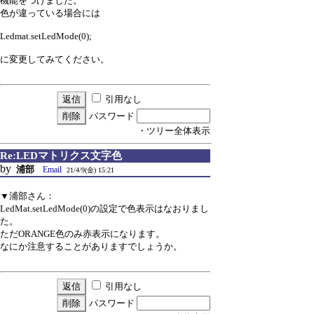
機能をつけました。
色が違っている場合には
Ledmat.setLedMode(0);
に変更してみてください。
引用なし
パスワード
・ツリー全体表示
Re:LEDマトリクス文字色
by
浦部
Email
21/4/9(金) 15:21
▼浦部さん：
LedMat.setLedMode(0)の設定で色表示はなおりまし
た。
ただORANGE色のみ赤表示になります。
なにか注意することがありますでしょうか。
引用なし
パスワード