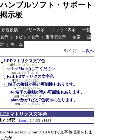
ハンブルソフト・サポート
掲示板
新規投稿
|
ツリー表示
|
スレッド表示
|
一覧
表示
|
トピック表示
|
番号順表示
|
検索
|
設
定
|
ホーム
19 / 9 ﾂﾘｰ
←次へ
LEDマトリクス文字色
▼
浦部
21/4/5(月) 14:38
setLedMode()してください
nari
21/4/5(月) 20:45
Re:LEDマトリクス文字色
浦部
21/4/9(金) 15:21
端子の接触が悪い可能性もあります。
nari
21/4/9(金) 15:54
Re:端子の接触が悪い可能性もあります。
浦部
21/4/12(月) 8:42
plane数が1だと7色表示になります。
nari
21/4/12(月) 13:29
LEDマトリクス文字色
by
浦部
Email
21/4/5(月) 14:38
LedMat.setTextColor("XXXXX")で文字色指定をしま
したが