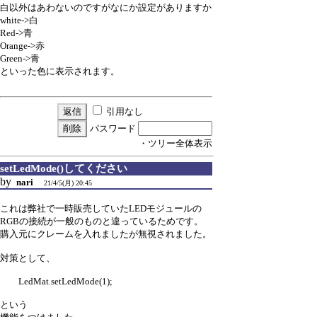
白以外はあわないのですがなにか設定がありますか
white->白
Red->青
Orange->赤
Green->青
といった色に表示されます。
引用なし
パスワード
・ツリー全体表示
setLedMode()してください
by
nari
21/4/5(月) 20:45
これは弊社で一時販売していたLEDモジュールの
RGBの接続が一般のものと違っているためです。
購入元にクレームを入れましたが無視されました。
対策として、
LedMat.setLedMode(1);
という