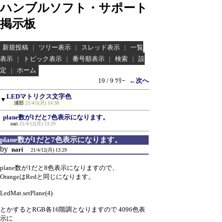
ハンブルソフト・サポート
掲示板
新規投稿
|
ツリー表示
|
スレッド表示
|
一覧
表示
|
トピック表示
|
番号順表示
|
検索
|
設
定
|
ホーム
19 / 9 ﾂﾘｰ
←次へ
LEDマトリクス文字色
▼
浦部
21/4/5(月) 14:38
plane数が1だと7色表示になります。
nari
21/4/12(月) 13:29
plane数が1だと7色表示になります。
by
nari
21/4/12(月) 13:29
plane数が1だと8色表示になりますので、
OrangeはRedと同じになります。
LedMat.setPlane(4)
とかするとRGB各16階調となりますので 4096色表
示に