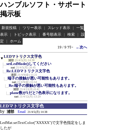
ハンブルソフト・サポート
掲示板
新規投稿
|
ツリー表示
|
スレッド表示
|
一覧
表示
|
トピック表示
|
番号順表示
|
検索
|
設
定
|
ホーム
19 / 9 ﾂﾘｰ
←次へ
LEDマトリクス文字色
▼
浦部
21/4/5(月) 14:38
setLedMode()してください
nari
21/4/5(月) 20:45
Re:LEDマトリクス文字色
浦部
21/4/9(金) 15:21
端子の接触が悪い可能性もあります。
nari
21/4/9(金) 15:54
Re:端子の接触が悪い可能性もあります。
浦部
21/4/12(月) 8:42
plane数が1だと7色表示になります。
nari
21/4/12(月) 13:29
LEDマトリクス文字色
by
浦部
Email
21/4/5(月) 14:38
LedMat.setTextColor("XXXXX")で文字色指定をしま
したが