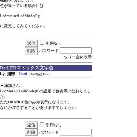
機能をつけました。
色が違っている場合には
Ledmat.setLedMode(0);
に変更してみてください。
引用なし
パスワード
・ツリー全体表示
Re:LEDマトリクス文字色
by
浦部
Email
21/4/9(金) 15:21
▼浦部さん：
LedMat.setLedMode(0)の設定で色表示はなおりまし
た。
ただORANGE色のみ赤表示になります。
なにか注意することがありますでしょうか。
引用なし
パスワード