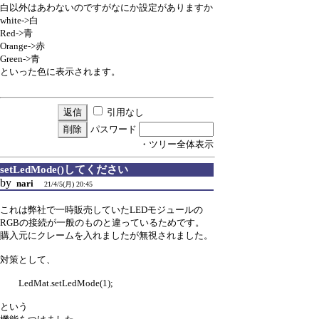
白以外はあわないのですがなにか設定がありますか
white->白
Red->青
Orange->赤
Green->青
といった色に表示されます。
引用なし
パスワード
・ツリー全体表示
setLedMode()してください
by
nari
21/4/5(月) 20:45
これは弊社で一時販売していたLEDモジュールの
RGBの接続が一般のものと違っているためです。
購入元にクレームを入れましたが無視されました。
対策として、
LedMat.setLedMode(1);
という