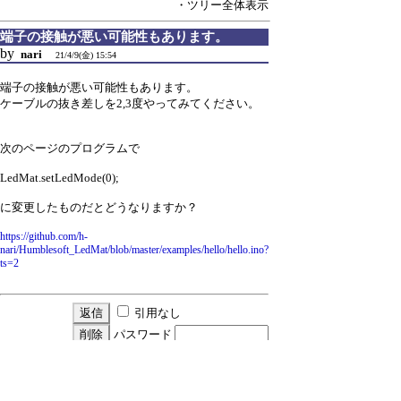
・ツリー全体表示
端子の接触が悪い可能性もあります。
by
nari
21/4/9(金) 15:54
端子の接触が悪い可能性もあります。
ケーブルの抜き差しを2,3度やってみてください。
次のページのプログラムで
LedMat.setLedMode(0);
に変更したものだとどうなりますか？
https://github.com/h-
nari/Humblesoft_LedMat/blob/master/examples/hello/hello.ino?
ts=2
引用なし
パスワード
・ツリー全体表示
Re:端子の接触が悪い可能性もあります。