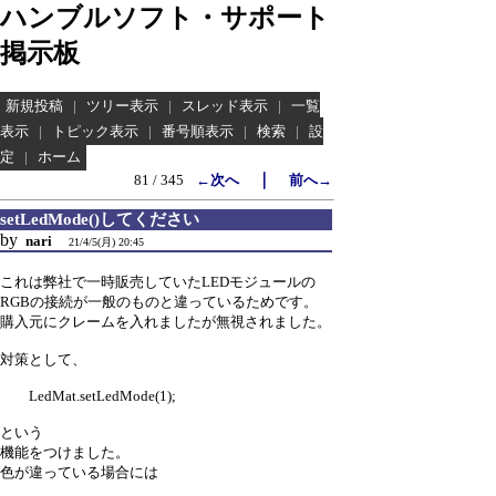
ハンブルソフト・サポート
掲示板
新規投稿
|
ツリー表示
|
スレッド表示
|
一覧
表示
|
トピック表示
|
番号順表示
|
検索
|
設
定
|
ホーム
｜
81 / 345
←次へ
前へ→
setLedMode()してください
by
nari
21/4/5(月) 20:45
これは弊社で一時販売していたLEDモジュールの
RGBの接続が一般のものと違っているためです。
購入元にクレームを入れましたが無視されました。
対策として、
LedMat.setLedMode(1);
という
機能をつけました。
色が違っている場合には