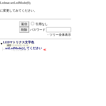
Ledmat.setLedMode(0);
に変更してみてください。
引用なし
パスワード
・ツリー全体表示
LEDマトリクス文字色
▼
浦部
21/4/5(月) 14:38
setLedMode()してください
≪
nari
21/4/5(月) 20:45
Re:LEDマトリクス文字色
浦部
21/4/9(金) 15:21
端子の接触が悪い可能性もあります。
nari
21/4/9(金) 15:54
Re:端子の接触が悪い可能性もあります。
浦部
21/4/12(月) 8:42
plane数が1だと7色表示になります。
nari
21/4/12(月) 13:29
新規投稿
|
ツリー表示
|
スレッド表示
|
一覧
表示
|
トピック表示
|
番号順表示
|
検索
|
設
定
|
ホーム
｜
81 / 345
←次へ
前へ→
ページ：
記事番号：