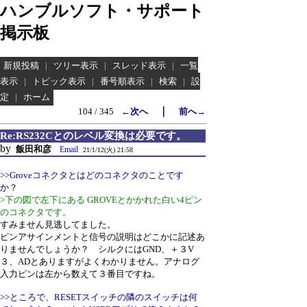
ハンブルソフト・サポート
掲示板
新規投稿
|
ツリー表示
|
スレッド表示
|
一覧
表示
|
トピック表示
|
番号順表示
|
検索
|
設
定
|
ホーム
｜
104 / 345
←次へ
前へ→
Re:RS232Cとのレベル変換は必要です。
by
飯田和彦
Email
21/1/12(火) 21:58
>>Groveコネクタとはどのコネクタのことです
か？
>下の図で左下にある GROVEとかかれた白い4ピン
のコネクタです。
すみません見逃してました。
ピンアサインメントと信号の説明はどこかに記述あ
りませんでしょうか？ シルクにはGND、＋３V
３、ADとありますがよくわかりません。アナログ
入力ピンは左から数えて３番目ですね。
>>ところで、RESETスイッチの隣のスイッチは何