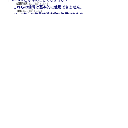
飯田和彦
21/1/4(月) 16:42
これらの信号は基本的に使用できません。
nari
21/1/4(月) 17:34
Re:これらの信号は基本的に使用できませ
ん。
飯田和彦
21/1/10(日) 17:05
GROVEコネクタのTOUT端子で電圧を
読み取り可能です
(F)
nari
21/1/11(月) 10:35
Re:GROVEコネクタのTOUT端子で電圧
を読み取り可能です
飯田和彦
21/1/12(火) 9:32
RS232Cとのレベル変換は必要です。
nari
21/1/12(火) 14:01
Re:RS232Cとのレベル変換は必要で
す。
≪
飯田和彦
21/1/12(火) 21:58
TOUTの使い方
nari
21/1/13(水) 10:19
Re:TOUTの使い方
飯田和彦
21/1/14(木) 5:04
+3V3は 3.3Vのことです。
nari
21/1/14(木) 14:27
新規投稿
|
ツリー表示
|
スレッド表示
|
一覧
表示
|
トピック表示
|
番号順表示
|
検索
|
設
定
|
ホーム
｜
104 / 345
←次へ
前へ→
ページ：
記事番号：