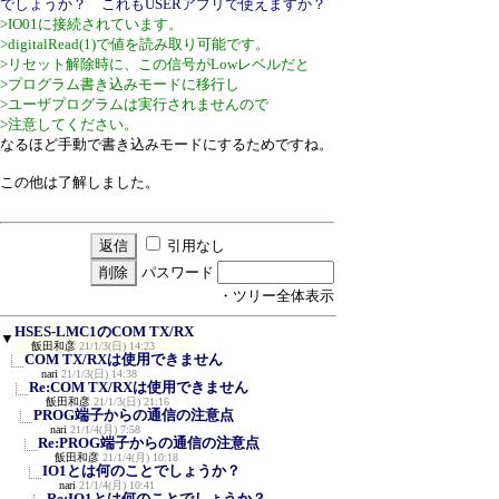
でしょうか？ これもUSERアプリで使えますか？
>IO01に接続されています。
>digitalRead(1)で値を読み取り可能です。
>リセット解除時に、この信号がLowレベルだと
>プログラム書き込みモードに移行し
>ユーザプログラムは実行されませんので
>注意してください。
なるほど手動で書き込みモードにするためですね。
この他は了解しました。
引用なし
パスワード
・ツリー全体表示
HSES-LMC1のCOM TX/RX
▼
飯田和彦
21/1/3(日) 14:23
COM TX/RXは使用できません
nari
21/1/3(日) 14:38
Re:COM TX/RXは使用できません
飯田和彦
21/1/3(日) 21:16
PROG端子からの通信の注意点
nari
21/1/4(月) 7:58
Re:PROG端子からの通信の注意点
飯田和彦
21/1/4(月) 10:18
IO1とは何のことでしょうか？
nari
21/1/4(月) 10:41
Re:IO1とは何のことでしょうか？