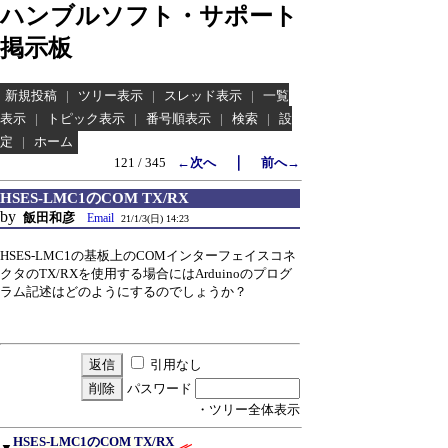
ハンブルソフト・サポート
掲示板
新規投稿
|
ツリー表示
|
スレッド表示
|
一覧
表示
|
トピック表示
|
番号順表示
|
検索
|
設
定
|
ホーム
｜
121 / 345
←次へ
前へ→
HSES-LMC1のCOM TX/RX
by
飯田和彦
Email
21/1/3(日) 14:23
HSES-LMC1の基板上のCOMインターフェイスコネ
クタのTX/RXを使用する場合にはArduinoのプログ
ラム記述はどのようにするのでしょうか？
引用なし
パスワード
・ツリー全体表示
HSES-LMC1のCOM TX/RX
▼
≪