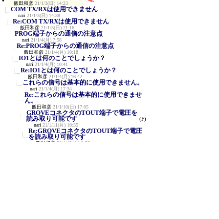
飯田和彦
21/1/3(日) 14:23
COM TX/RXは使用できません
nari
21/1/3(日) 14:38
Re:COM TX/RXは使用できません
飯田和彦
21/1/3(日) 21:16
PROG端子からの通信の注意点
nari
21/1/4(月) 7:58
Re:PROG端子からの通信の注意点
飯田和彦
21/1/4(月) 10:18
IO1とは何のことでしょうか？
nari
21/1/4(月) 10:41
Re:IO1とは何のことでしょうか？
飯田和彦
21/1/4(月) 16:42
これらの信号は基本的に使用できません。
nari
21/1/4(月) 17:34
Re:これらの信号は基本的に使用できませ
ん。
飯田和彦
21/1/10(日) 17:05
GROVEコネクタのTOUT端子で電圧を
読み取り可能です
(F)
nari
21/1/11(月) 10:35
Re:GROVEコネクタのTOUT端子で電圧
を読み取り可能です
飯田和彦
21/1/12(火) 9:32
RS232Cとのレベル変換は必要です。
nari
21/1/12(火) 14:01
Re:RS232Cとのレベル変換は必要で
す。
飯田和彦
21/1/12(火) 21:58
TOUTの使い方
nari
21/1/13(水) 10:19
Re:TOUTの使い方
飯田和彦
21/1/14(木) 5:04
+3V3は 3.3Vのことです。
nari
21/1/14(木) 14:27