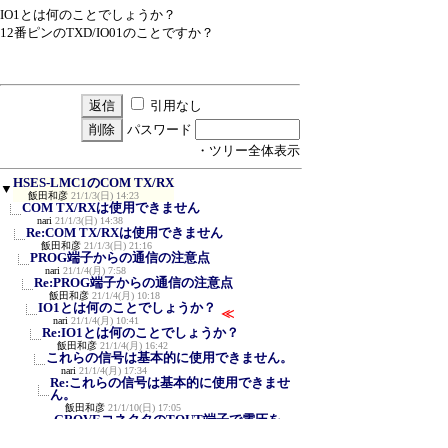
IO1とは何のことでしょうか？
12番ピンのTXD/IO01のことですか？
引用なし
パスワード
・ツリー全体表示
HSES-LMC1のCOM TX/RX
▼
飯田和彦
21/1/3(日) 14:23
COM TX/RXは使用できません
nari
21/1/3(日) 14:38
Re:COM TX/RXは使用できません
飯田和彦
21/1/3(日) 21:16
PROG端子からの通信の注意点
nari
21/1/4(月) 7:58
Re:PROG端子からの通信の注意点
飯田和彦
21/1/4(月) 10:18
IO1とは何のことでしょうか？
≪
nari
21/1/4(月) 10:41
Re:IO1とは何のことでしょうか？
飯田和彦
21/1/4(月) 16:42
これらの信号は基本的に使用できません。
nari
21/1/4(月) 17:34
Re:これらの信号は基本的に使用できませ
ん。
飯田和彦
21/1/10(日) 17:05
GROVEコネクタのTOUT端子で電圧を
読み取り可能です
(F)
nari
21/1/11(月) 10:35