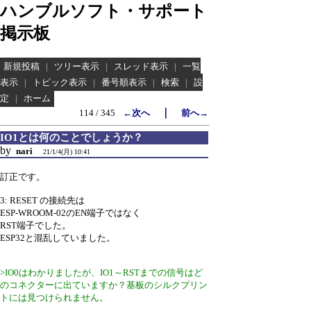
ハンブルソフト・サポート
掲示板
新規投稿
|
ツリー表示
|
スレッド表示
|
一覧
表示
|
トピック表示
|
番号順表示
|
検索
|
設
定
|
ホーム
｜
114 / 345
←次へ
前へ→
IO1とは何のことでしょうか？
by
nari
21/1/4(月) 10:41
訂正です。
3: RESET の接続先は
ESP-WROOM-02のEN端子ではなく
RST端子でした。
ESP32と混乱していました。
>IO0はわかりましたが、IO1～RSTまでの信号はど
のコネクターに出ていますか？基板のシルクプリン
トには見つけられません。