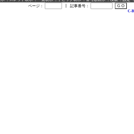
ページ：
┃
記事番号：
C-B