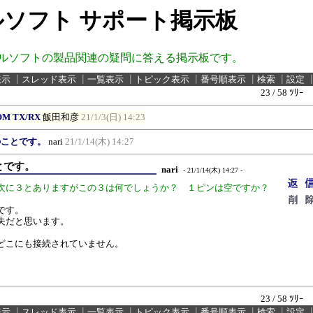
ソフト サポート掲示板
ルソフトの製品関連の疑問に答える掲示板です。
表示
┃
スレッド表示
┃
一覧表示
┃
トピック表示
┃
番号順表示
┃
検索
┃
設定
23 / 58 ﾂﾘｰ
M TX/RX
飯田和彦
21/1/3(日) 14:23
3Vのことです。
nari
21/1/14(木) 14:27
ことです。
nari
- 21/1/14(木) 14:27 -
の次に３とありますがこの３は何でしょうか？ １ピンは空ですか？
とです。
丈夫だと思います。
どこにも接続されていません。
23 / 58 ﾂﾘｰ
表示
┃
スレッド表示
┃
一覧表示
┃
トピック表示
┃
番号順表示
┃
検索
┃
設定