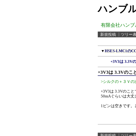
ハンブル
有限会社ハンブ
新規投稿
┃
ツリー
▼
HSES-LMC1のCO
+3V3は 3.
+3V3は 3.3Vの
>シルクの＋３Ｖ
+3V3は 3.3Vのこ
50mAぐらいは大
1ピンは空きです。
新規投稿
┃
ツリー