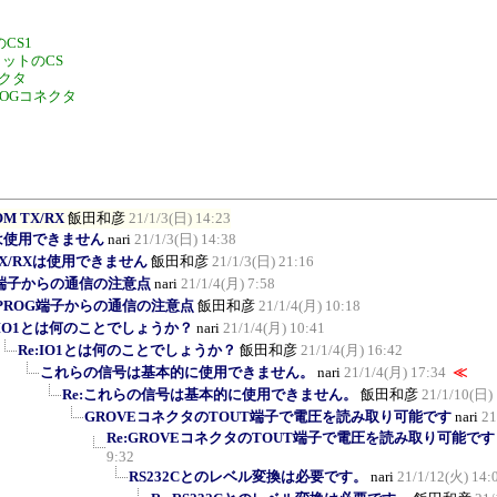
のCS1
ロットのCS
ネクタ
ROGコネクタ
M TX/RX
飯田和彦
21/1/3(日) 14:23
Xは使用できません
nari
21/1/3(日) 14:38
 TX/RXは使用できません
飯田和彦
21/1/3(日) 21:16
G端子からの通信の注意点
nari
21/1/4(月) 7:58
:PROG端子からの通信の注意点
飯田和彦
21/1/4(月) 10:18
IO1とは何のことでしょうか？
nari
21/1/4(月) 10:41
Re:IO1とは何のことでしょうか？
飯田和彦
21/1/4(月) 16:42
これらの信号は基本的に使用できません。
nari
21/1/4(月) 17:34
≪
Re:これらの信号は基本的に使用できません。
飯田和彦
21/1/10(日)
GROVEコネクタのTOUT端子で電圧を読み取り可能です
nari
21
Re:GROVEコネクタのTOUT端子で電圧を読み取り可能です
9:32
RS232Cとのレベル変換は必要です。
nari
21/1/12(火) 14: