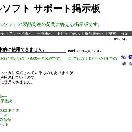
ソフト サポート掲示板
ルソフトの製品関連の疑問に答える掲示板です。
表示
┃
スレッド表示
┃
一覧表示
┃
トピック表示
┃
番号順表示
┃
検索
┃
設定
109 / 345
本的に使用できません。
nari
- 21/1/4(月) 17:34 -
RLに書かれている端子の名称です。 IO1ではなくIO2～RSTまでの
コネクタに接続されているものもありますが、
に使用されているので、
的に使用できません。
---
 端子接続
ROGコネクタ
 CS0
USY信号
リセット