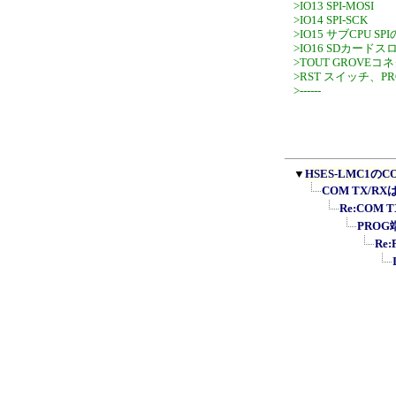
>IO13 SPI-MOSI
>IO14 SPI-SCK
>IO15 サブCPU SPI
>IO16 SDカードス
>TOUT GROVEコ
>RST スイッチ、P
>------
▼
HSES-LMC1のCO
COM TX/R
Re:COM
PRO
Re