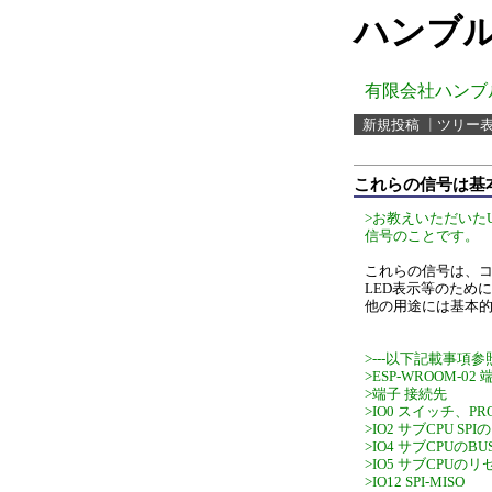
ハンブル
有限会社ハンブ
新規投稿
┃
ツリー
これらの信号は基
>お教えいただいたU
信号のことです。
これらの信号は、
LED表示等のため
他の用途には基本
>---以下記載事項参照-
>ESP-WROOM-02
>端子 接続先
>IO0 スイッチ、P
>IO2 サブCPU SPIの
>IO4 サブCPUのB
>IO5 サブCPUの
>IO12 SPI-MISO