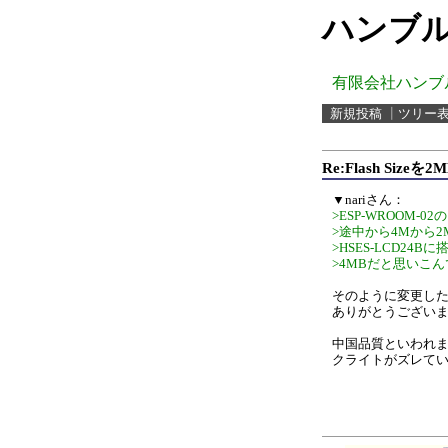
ハンブル
有限会社ハンブ
新規投稿
┃
ツリー
Re:Flash Siz
▼nariさん：
>ESP-WROOM-
>途中から4Mから
>HSES-LCD2
>4MBだと思いこ
そのように変更し
ありがとうござい
中国品質といわれ
クライトがズレて