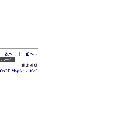
｜
←次へ
前へ→
┃
ホーム
OARD Moyuku v1.03b3