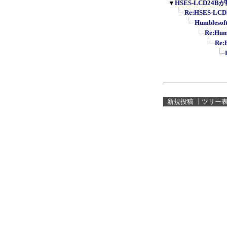
▼
HSES-LCD24
Re:HSES-L
Humbles
Re:Hu
Re
新規投稿
┃
ツリー