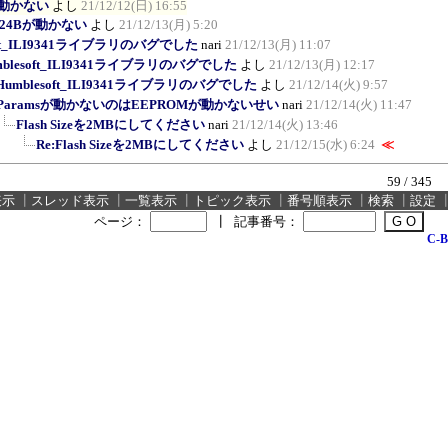
Bが動かない
よし
21/12/12(日) 16:55
CD24Bが動かない
よし
21/12/13(月) 5:20
oft_ILI9341ライブラリのバグでした
nari
21/12/13(月) 11:07
mblesoft_ILI9341ライブラリのバグでした
よし
21/12/13(月) 12:17
:Humblesoft_ILI9341ライブラリのバグでした
よし
21/12/14(火) 9:57
Paramsが動かないのはEEPROMが動かないせい
nari
21/12/14(火) 11:47
Flash Sizeを2MBにしてください
nari
21/12/14(火) 13:46
Re:Flash Sizeを2MBにしてください
よし
21/12/15(水) 6:24
≪
59 / 345
表示
┃
スレッド表示
┃
一覧表示
┃
トピック表示
┃
番号順表示
┃
検索
┃
設定
ページ：
┃
記事番号：
C-B