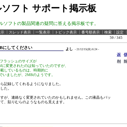
ソフト サポート掲示板
ルソフトの製品関連の疑問に答える掲示板です。
表示
┃
スレッド表示
┃
一覧表示
┃
トピック表示
┃
番号順表示
┃
検索
┃
設定
59 / 345
eを2MBにしてください
よし
- 21/12/15(水) 6:24 -
02のフラッシュのサイズが
2Mに変更されたのは知っていたのですが、
4Bに搭載しているものは、時期的に
んでいましたが、2MBのようです。
たら記録してくれるようになりました。
ました。
ますが、連絡なく変更されていたのかもしれません。この液晶もバッ
いて、貼りむらのようなものも見えます。