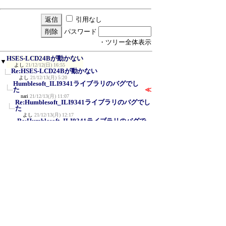
引用なし
パスワード
・ツリー全体表示
HSES-LCD24Bが動かない
▼
よし
21/12/12(日) 16:55
Re:HSES-LCD24Bが動かない
よし
21/12/13(月) 5:20
Humblesoft_ILI9341ライブラリのバグでし
た
≪
nari
21/12/13(月) 11:07
Re:Humblesoft_ILI9341ライブラリのバグでし
た
よし
21/12/13(月) 12:17
Re:Humblesoft_ILI9341ライブラリのバグで
した
よし
21/12/14(火) 9:57
Paramsが動かないのはEEPROMが動かない
せい
nari
21/12/14(火) 11:47
Flash Sizeを2MBにしてください
nari
21/12/14(火) 13:46
Re:Flash Sizeを2MBにしてください
よし
21/12/15(水) 6:24
新規投稿
|
ツリー表示
|
スレッド表示
|
一覧
表示
|
トピック表示
|
番号順表示
|
検索
|
設
定
|
ホーム