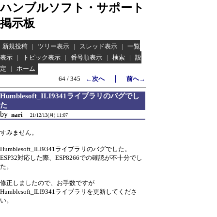
ハンブルソフト・サポート
掲示板
新規投稿
|
ツリー表示
|
スレッド表示
|
一覧
表示
|
トピック表示
|
番号順表示
|
検索
|
設
定
|
ホーム
｜
64 / 345
←次へ
前へ→
Humblesoft_ILI9341ライブラリのバグでし
た
by
nari
21/12/13(月) 11:07
すみません。
Humblesoft_ILI9341ライブラリのバグでした。
ESP32対応した際、ESP8266での確認が不十分でし
た。
修正しましたので、お手数ですが
Humblesoft_ILI9341ライブラリを更新してくださ
い。