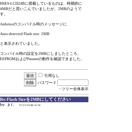
HSES-LCD24Bに搭載しているものは、時期的に
4MBだと思いこんでいましたが、2MBのようで
す。
Arduinoのコンパイル時のメッセージに
Auto-detected Flash size: 2MB
と表示されていました。
コンパイル時の設定を2MBにしましたところ、
EEPROMおよびParamsの動作を確認できました。
引用なし
パスワード
・ツリー全体表示
Re:Flash Sizeを2MBにしてください
by
よし
21/12/15(水) 6:24
▼nariさん：
>ESP-WROOM-02のフラッシュのサイズが
>途中から4Mから2Mに変更されたのは知っていた