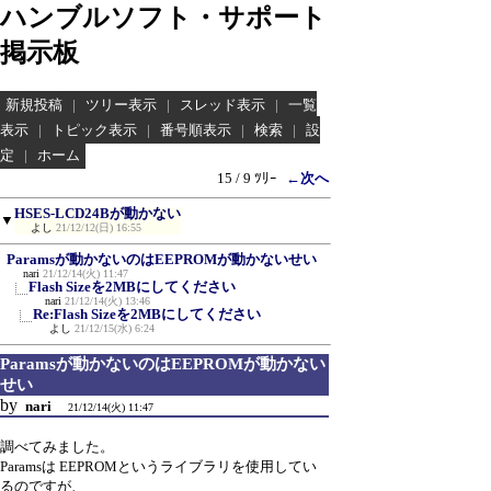
ハンブルソフト・サポート
掲示板
新規投稿
|
ツリー表示
|
スレッド表示
|
一覧
表示
|
トピック表示
|
番号順表示
|
検索
|
設
定
|
ホーム
15 / 9 ﾂﾘｰ
←次へ
HSES-LCD24Bが動かない
▼
よし
21/12/12(日) 16:55
Paramsが動かないのはEEPROMが動かないせい
nari
21/12/14(火) 11:47
Flash Sizeを2MBにしてください
nari
21/12/14(火) 13:46
Re:Flash Sizeを2MBにしてください
よし
21/12/15(水) 6:24
Paramsが動かないのはEEPROMが動かない
せい
by
nari
21/12/14(火) 11:47
調べてみました。
Paramsは EEPROMというライブラリを使用してい
るのですが、