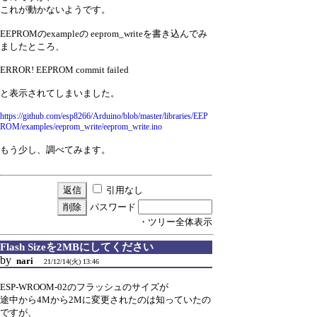
これが動かないようです。
EEPROMのexampleの eeprom_writeを書き込んでみ
ましたところ、
ERROR! EEPROM commit failed
と表示されてしまいました。
https://github.com/esp8266/Arduino/blob/master/libraries/EEP
ROM/examples/eeprom_write/eeprom_write.ino
もう少し、調べてみます。
引用なし
パスワード
・ツリー全体表示
Flash Sizeを2MBにしてください
by
nari
21/12/14(火) 13:46
ESP-WROOM-02のフラッシュのサイズが
途中から4Mから2Mに変更されたのは知っていたの
ですが、