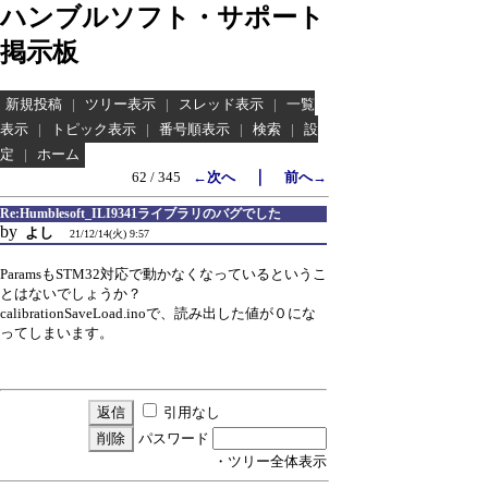
ハンブルソフト・サポート
掲示板
新規投稿
|
ツリー表示
|
スレッド表示
|
一覧
表示
|
トピック表示
|
番号順表示
|
検索
|
設
定
|
ホーム
｜
62 / 345
←次へ
前へ→
Re:Humblesoft_ILI9341ライブラリのバグでした
by
よし
21/12/14(火) 9:57
ParamsもSTM32対応で動かなくなっているというこ
とはないでしょうか？
calibrationSaveLoad.inoで、読み出した値が０にな
ってしまいます。
引用なし
パスワード
・ツリー全体表示