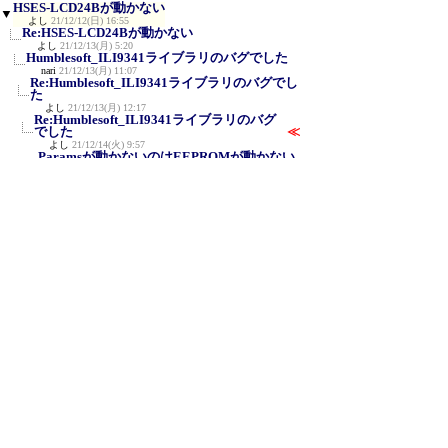
HSES-LCD24Bが動かない
▼
よし
21/12/12(日) 16:55
Re:HSES-LCD24Bが動かない
よし
21/12/13(月) 5:20
Humblesoft_ILI9341ライブラリのバグでした
nari
21/12/13(月) 11:07
Re:Humblesoft_ILI9341ライブラリのバグでし
た
よし
21/12/13(月) 12:17
Re:Humblesoft_ILI9341ライブラリのバグ
でした
≪
よし
21/12/14(火) 9:57
Paramsが動かないのはEEPROMが動かない
せい
nari
21/12/14(火) 11:47
Flash Sizeを2MBにしてください
nari
21/12/14(火) 13:46
Re:Flash Sizeを2MBにしてください
よし
21/12/15(水) 6:24
新規投稿
|
ツリー表示
|
スレッド表示
|
一覧
表示
|
トピック表示
|
番号順表示
|
検索
|
設
定
|
ホーム
｜
62 / 345
←次へ
前へ→
ページ：
記事番号：
C-BOARD Moyuku v1.03b3
for PDA