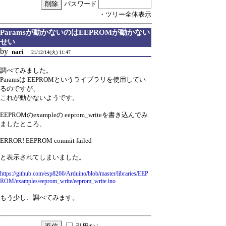
パスワード
・ツリー全体表示
Paramsが動かないのはEEPROMが動かない
せい
by
nari
21/12/14(火) 11:47
調べてみました。
Paramsは EEPROMというライブラリを使用してい
るのですが、
これが動かないようです。
EEPROMのexampleの eeprom_writeを書き込んでみ
ましたところ、
ERROR! EEPROM commit failed
と表示されてしまいました。
https://github.com/esp8266/Arduino/blob/master/libraries/EEP
ROM/examples/eeprom_write/eeprom_write.ino
もう少し、調べてみます。