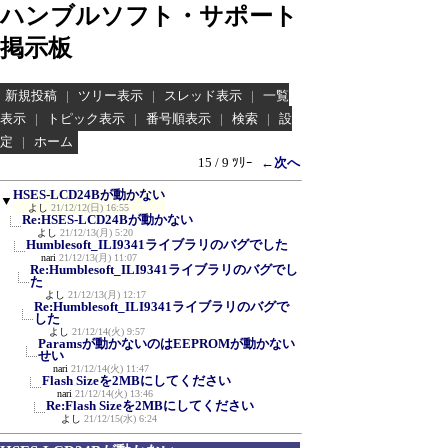
ハンブルソフト・サポート
掲示板
新規投稿
|
ツリー表示
|
スレッド表示
|
一覧
表示
|
トピック表示
|
番号順表示
|
検索
|
設
定
|
ホーム
15 / 9 ﾂﾘｰ
←次へ
HSES-LCD24Bが動かない
▼
よし
21/12/12(日) 16:55
Re:HSES-LCD24Bが動かない
よし
21/12/13(月) 5:20
Humblesoft_ILI9341ライブラリのバグでした
nari
21/12/13(月) 11:07
Re:Humblesoft_ILI9341ライブラリのバグでし
た
よし
21/12/13(月) 12:17
Re:Humblesoft_ILI9341ライブラリのバグで
した
よし
21/12/14(火) 9:57
Paramsが動かないのはEEPROMが動かない
せい
nari
21/12/14(火) 11:47
Flash Sizeを2MBにしてください
nari
21/12/14(火) 13:46
Re:Flash Sizeを2MBにしてください
よし
21/12/15(水) 6:24