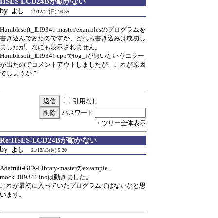
HSES-LCD24Bが動かない
by
よし
21/12/12(日) 16:55
Humblesoft_ILI9341-master/examplesのプログラムを
書き込んでみたのですが、どれも書き込みは成功し
ましたが、なにも表示されません。
Humblesoft_ILI9341.cppでlog_iが無いというエラー
が出たのでコメントアウトしましたが、これが原因
でしょうか？
引用なし
パスワード
・ツリー全体表示
Re:HSES-LCD24Bが動かない
by
よし
21/12/13(月) 5:20
Adafruit-GFX-Library-masterのexsample、
mock_ili9341.inoは動きました。
これが最初に入っていたプログラムではないかと思
います。