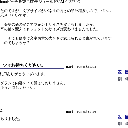
mmピッチ RGB LEDモジュール HSLM-6432P4C
来たのですが、文字サイズがパネルの高さの半分程度なので、パネル
表示させたいです。
と、倍率の値の変更でフォントサイズを変えられましたが、
倍率の値を変えてもフォントのサイズは変わりませんでした。
クロールでも倍率で文字表示の大きさが変えられると書かれています
ないのでしょうか？
、少々お待ちください。
nari
- 24/8/8(木) 15:12 -
rdのご利用ありがとうございます。
ログラムで内容をよく覚えておりません。
、少々お待ちください。
た
nari
- 24/8/9(金) 14:05 -
がありました。