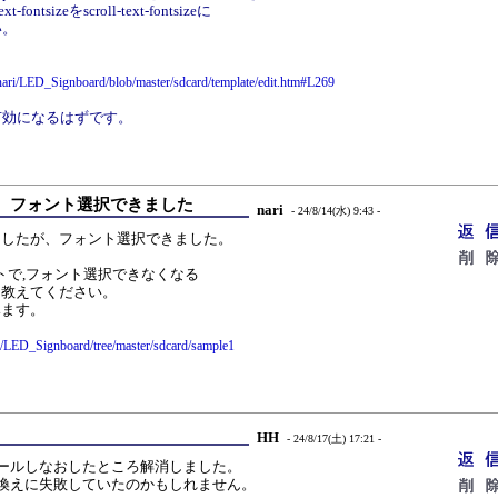
t-fontsizeをscroll-text-fontsizeに
い。
-nari/LED_Signboard/blob/master/sdcard/template/edit.htm#L269
有効になるはずです。
、フォント選択できました
nari
- 24/8/14(水) 9:43 -
ましたが、フォント選択できました。
リプトで,フォント選択できなくなる
ら教えてください。
みます。
ri/LED_Signboard/tree/master/sdcard/sample1
HH
- 24/8/17(土) 17:21 -
トールしなおしたところ解消しました。
き換えに失敗していたのかもしれません。