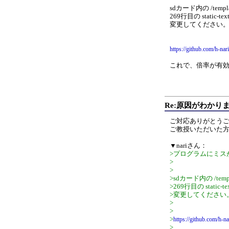
sdカード内の /tem
269行目の static-text-
変更してください
https://github.com/h-na
これで、倍率が有
Re:原因がわかり
ご対応ありがとう
ご教授いただいた
▼nariさん：
>プログラムにミス
>
>
>sdカード内の /tem
>269行目の static-text
>変更してください
>
>
>
https://github.com/h-
>