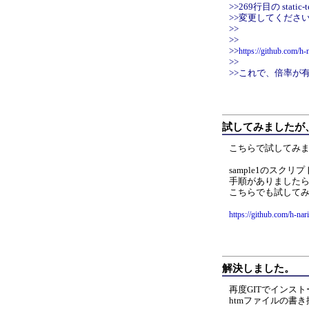
>>269行目の static-tex
>>変更してくださ
>>
>>
>>
https://github.com/h
>>
>>これで、倍率が
試してみましたが
こちらで試してみ
sample1のスク
手順がありました
こちらでも試して
https://github.com/h-na
解決しました。
再度GITでインス
htmファイルの書