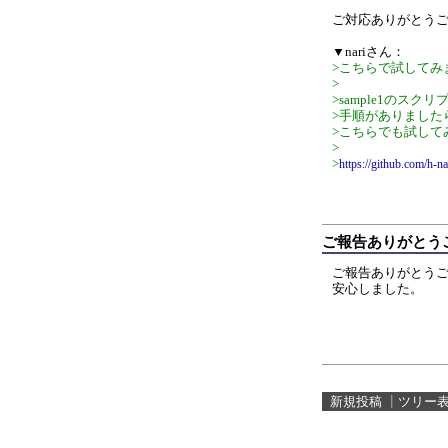
ご対応ありがとう
▼nariさん：
>こちらで試してみ
>
>sample1のス
>手順がありました
>こちらでも試して
>
>
https://github.com/h-n
ご報告ありがとう
ご報告ありがとう
安心しました。
新規投稿
┃
ツリー