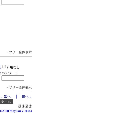
・ツリー全体表示
引用なし
パスワード
・ツリー全体表示
｜
←次へ
前へ→
┃
ホーム
OARD Moyuku v1.03b3