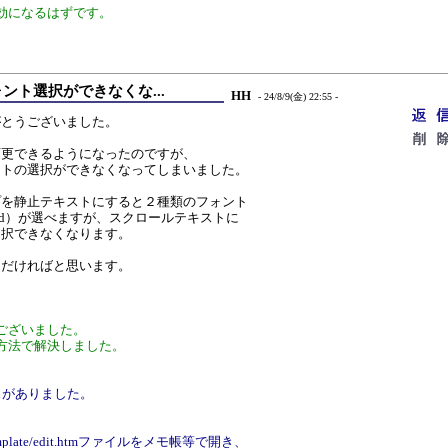
効になるはずです。
フォント選択ができなくな...
HH
- 24/8/9(金) 22:55 -
がとうございました。
変更できるようになったのですが、
ントの選択ができなくなってしまいました。
プを静止テキストにすると２種類のフォント
lcd）が選べますが、スクロールテキストに
選択できなくなります。
ただければと思います。
ございました。
方法で解決しました。
スがありました。
mplate/edit.htmファイルをメモ帳等で開き、