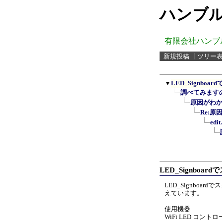
ハンブル
有限会社ハンブ
新規投稿
┃
ツリー
▼
LED_Signb
調べてみます
原因がわ
Re:
ed
LED_Signboa
LED_Signbo
えています。
使用機器
WiFi LED コントロ