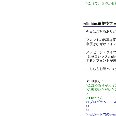
>これで、倍率が有
edit.htm編集後
今日はご対応あり
フォントの倍率は
今度はなぜかフォ
メッセージ・タイ
（IPAゴシックとg
するとフォントが
こちらもお調べい
▼HHさん：
>ご対応ありがとう
>ご教授いただいた
>
>▼nariさん：
>>プログラムにミ
>>
>>
>>sdカード内の /te