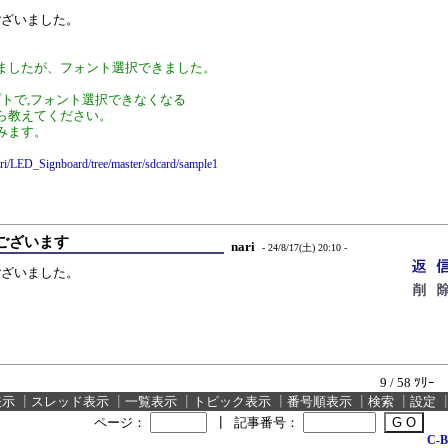
ございました。
ましたが、フォント選択できました。
クリプトで,フォント選択できなくなる
ら教えてください。
みます。
ari/LED_Signboard/tree/master/sdcard/sample1
ございます
nari
- 24/8/17(土) 20:10 -
ございました。
9 / 58 ﾂﾘｰ
表示
┃
スレッド表示
┃
一覧表示
┃
トピック表示
┃
番号順表示
┃
検索
┃
設定
ページ：
┃
記事番号：
C-B