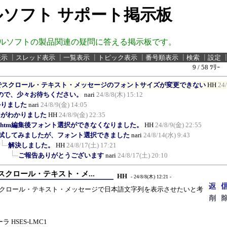
ソフト サポート掲示板
ルソフトの製品関連の疑問に答える掲示板です。
表示
┃
スレッド表示
┃
一覧表示
┃
トピック表示
┃
番号順表示
┃
検索
┃
設定
9 / 58 ﾂﾘｰ
oardでスクロール・テキスト・メッセージのフォントサイズが変更できない
HH
24
ので、少々お待ちください。
nari
24/8/8(木) 15:12
かりました
nari
24/8/9(金) 14:05
原因がわかりました
HH
24/8/9(金) 22:35
it.htm編集後フォント選択ができなくなりました。
HH
24/8/9(金) 22:55
試してみましたが、フォント選択できました
nari
24/8/14(水) 9:43
解決しました。
HH
24/8/17(土) 17:21
ご報告ありがとうございます
nari
24/8/17(土) 20:10
rdでスクロール・テキスト・メ...
HH
- 24/8/8(木) 12:21 -
ardでスクロール・テキスト・メッセージで日本語文字列を表示させたいと考
ーラ HSES-LMC1