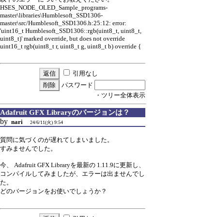
HSES_NODE_OLED_Sample_programs-
master\libraries\Humblesoft_SSD1306-
master\src/Humblesoft_SSD1306.h:25:12: error:
'uint16_t Humblesoft_SSD1306::rgb(uint8_t, uint8_t,
uint8_t)' marked override, but does not override
uint16_t rgb(uint8_t r, uint8_t g, uint8_t b) override {
引用なし
パスワード
・ツリー全体表示
Adafruit GFX Libraryのバージョンは？
by
nari
24/6/11(火) 9:54
質問に気づくのが遅れてしまいました。
すみませんでした。
今、 Adafruit GFX Libraryを最新の 1.11.9に更新し、
コンパイルしてみましたが、エラーは出ませんでし
た。
どのバージョンをお使いでしょうか？