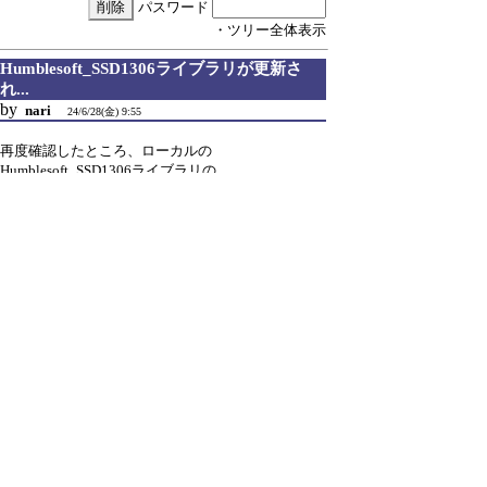
パスワード
・ツリー全体表示
Humblesoft_SSD1306ライブラリが更新さ
れ...
by
nari
24/6/28(金) 9:55
再度確認したところ、ローカルの
Humblesoft_SSD1306ライブラリの
変更が githubに反映されていませんでした。
今、 github側を最新のものにしましたので、
Humblesoft_SSD1306ライブラリを更新し
試して頂けませんでしょうか。
引用なし
パスワード
・ツリー全体表示
Re:Humblesoft_SSD1306ライブラリが更新
さ...
by
kaz
Email
24/6/29(土) 7:14