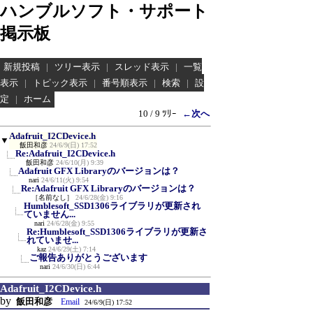
ハンブルソフト・サポート
掲示板
新規投稿
|
ツリー表示
|
スレッド表示
|
一覧
表示
|
トピック表示
|
番号順表示
|
検索
|
設
定
|
ホーム
10 / 9 ﾂﾘｰ
←次へ
Adafruit_I2CDevice.h
▼
飯田和彦
24/6/9(日) 17:52
Re:Adafruit_I2CDevice.h
飯田和彦
24/6/10(月) 9:39
Adafruit GFX Libraryのバージョンは？
nari
24/6/11(火) 9:54
Re:Adafruit GFX Libraryのバージョンは？
［名前なし］
24/6/28(金) 9:16
Humblesoft_SSD1306ライブラリが更新され
ていません...
nari
24/6/28(金) 9:55
Re:Humblesoft_SSD1306ライブラリが更新さ
れていませ...
kaz
24/6/29(土) 7:14
ご報告ありがとうございます
nari
24/6/30(日) 6:44
Adafruit_I2CDevice.h
by
飯田和彦
Email
24/6/9(日) 17:52