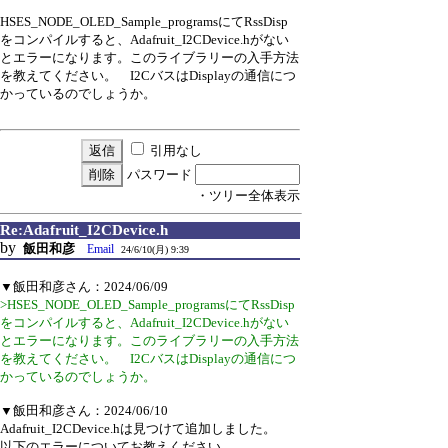
HSES_NODE_OLED_Sample_programsにてRssDisp
をコンパイルすると、Adafruit_I2CDevice.hがない
とエラーになります。このライブラリーの入手方法
を教えてください。 I2CバスはDisplayの通信につ
かっているのでしょうか。
引用なし
パスワード
・ツリー全体表示
Re:Adafruit_I2CDevice.h
by
飯田和彦
Email
24/6/10(月) 9:39
▼飯田和彦さん：2024/06/09
>HSES_NODE_OLED_Sample_programsにてRssDisp
をコンパイルすると、Adafruit_I2CDevice.hがない
とエラーになります。このライブラリーの入手方法
を教えてください。 I2CバスはDisplayの通信につ
かっているのでしょうか。
▼飯田和彦さん：2024/06/10
Adafruit_I2CDevice.hは見つけて追加しました。
以下のエラーについてお教えください。