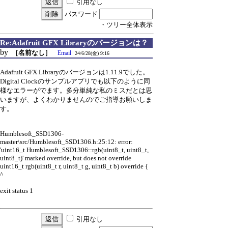
引用なし
パスワード
・ツリー全体表示
Re:Adafruit GFX Libraryのバージョンは？
by
［名前なし］
Email
24/6/28(金) 9:16
Adafruit GFX Libraryのバージョンは1.11.9でした。
Digital Clockのサンプルアプリでも以下のように同
様なエラーがでます。多分単純な私のミスだとは思
いますが、よくわかりませんのでご指導お願いしま
す。
Humblesoft_SSD1306-
master\src/Humblesoft_SSD1306.h:25:12: error:
'uint16_t Humblesoft_SSD1306::rgb(uint8_t, uint8_t,
uint8_t)' marked override, but does not override
uint16_t rgb(uint8_t r, uint8_t g, uint8_t b) override {
^
exit status 1
引用なし