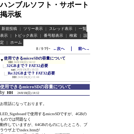
ハンブルソフト・サポート
掲示板
新規投稿
|
ツリー表示
|
スレッド表示
|
一覧
表示
|
トピック表示
|
番号順表示
|
検索
|
設
定
|
ホーム
｜
8 / 9 ﾂﾘｰ
←次へ
前へ→
使用できるmicroSDの容量について
▼
HH
24/8/18(日) 14:12
32GBまで？ FAT32必要
nari
24/8/19(月) 10:53
Re:32GBまで？ FAT32必要
HH
24/8/20(火) 11:44
使用できるmicroSDの容量について
by
HH
24/8/18(日) 14:12
お世話になっております。
LED_Signboardで使用するmicroSDですが、4GBの
ものでは問題なく
動作していますが、64GBのものにしたところ、ブ
ラウザ上でindex.htmが