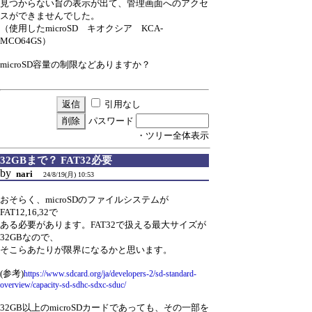
見つからない旨の表示が出て、管理画面へのアクセ
スができませんでした。
（使用したmicroSD キオクシア KCA-
MCO64GS）
microSD容量の制限などありますか？
引用なし
パスワード
・ツリー全体表示
32GBまで？ FAT32必要
by
nari
24/8/19(月) 10:53
おそらく、microSDのファイルシステムが
FAT12,16,32で
ある必要があります。FAT32で扱える最大サイズが
32GBなので、
そこらあたりが限界になるかと思います。
(参考)
https://www.sdcard.org/ja/developers-2/sd-standard-
overview/capacity-sd-sdhc-sdxc-sduc/
32GB以上のmicroSDカードであっても、その一部を