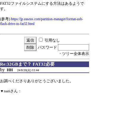
FAT32ファイルシステムにする方法はあるようで
す。
(参考)
https://jp.easeus.com/partition-manager/format-usb-
flash-drive-to-fat32.html
引用なし
パスワード
・ツリー全体表示
Re:32GBまで？ FAT32必要
by
HH
24/8/20(火) 11:44
お調べくださりありがとうございました。
▼nariさん：
>おそらく、microSDのファイルシステムが
FAT12,16,32で
>ある必要があります。FAT32で扱える最大サイズ
が32GBなので、
>そこらあたりが限界になるかと思います。
>
>(参考)
https://www.sdcard.org/ja/developers-2/sd-standard-
overview/capacity-sd-sdhc-sdxc-sduc/