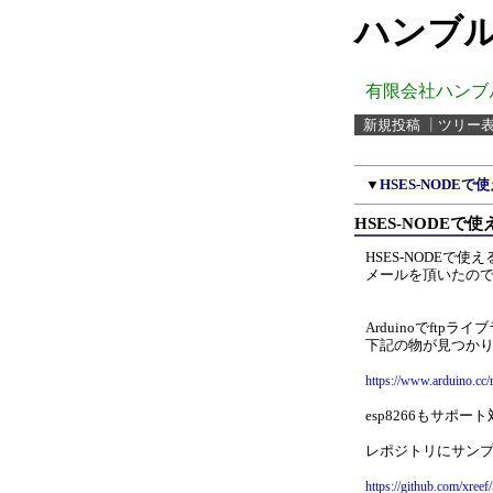
ハンブル
有限会社ハンブ
新規投稿
┃
ツリー
▼
HSES-NODEで使
HSES-NODEで使え
HSES-NODEで
メールを頂いたの
Arduinoでftp
下記の物が見つか
https://www.arduino.cc/r
esp8266もサポー
レポジトリにサン
https://github.com/xree