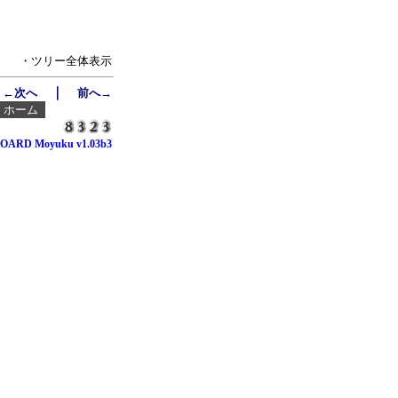
・ツリー全体表示
｜
←次へ
前へ→
┃
ホーム
OARD Moyuku v1.03b3