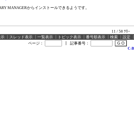
LIBRARY MANAGERからインストールできるようです。
11 / 58 ﾂﾘｰ
表示
┃
スレッド表示
┃
一覧表示
┃
トピック表示
┃
番号順表示
┃
検索
┃
設定
ページ：
┃
記事番号：
C-B