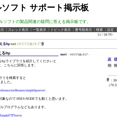
ソフト サポート掲示板
ルソフトの製品関連の疑問に答える掲示板です。
表示
┃
スレッド表示
┃
一覧表示
┃
トピック表示
┃
番号順表示
┃
検索
┃
設定
11 / 58 ﾂﾘｰ
えるftp
nari
24/5/17(金) 8:27
るftp
nari
- 24/5/17(金) 8:27 -
使えるftpライブラリを紹介してくださいと
で、こちらに回答します。
ライブラリを検索すると
：300
りました。
（70.
eference/en/libraries/simpleftpserver/
ト対象なので HSES-NODEでも動くと思います。
プルプログラムなどもあります。
f/SimpleFTPServer