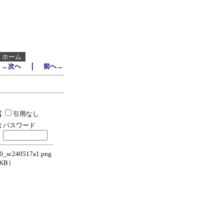
┃
ホーム
｜
←次へ
前へ→
引用なし
パスワード
_sc240517a1.png
5KB）