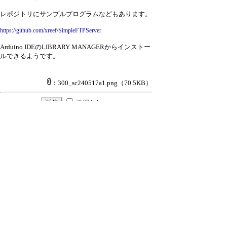
レポジトリにサンプルプログラムなどもあります。
https://github.com/xreef/SimpleFTPServer
Arduino IDEのLIBRARY MANAGERからインストー
ルできるようです。
：300_sc240517a1.png
（70.5KB）
引用なし
パスワード
・ツリー全体表示
HSES-NODEで使えるftp
▼
≪
(F)
nari
24/5/17(金) 8:27
新規投稿
|
ツリー表示
|
スレッド表示
|
一覧
表示
|
トピック表示
|
番号順表示
|
検索
|
設
定
|
ホーム
｜
46 / 345
←次へ
前へ→
ページ：
記事番号：