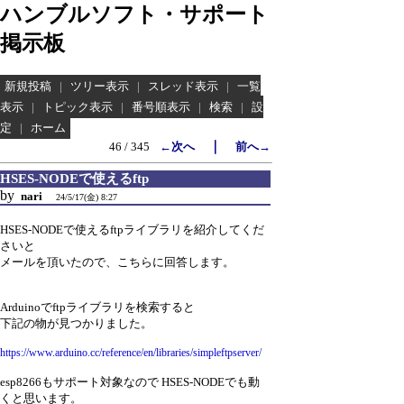
ハンブルソフト・サポート
掲示板
新規投稿
|
ツリー表示
|
スレッド表示
|
一覧
表示
|
トピック表示
|
番号順表示
|
検索
|
設
定
|
ホーム
｜
46 / 345
←次へ
前へ→
HSES-NODEで使えるftp
by
nari
24/5/17(金) 8:27
HSES-NODEで使えるftpライブラリを紹介してくだ
さいと
メールを頂いたので、こちらに回答します。
Arduinoでftpライブラリを検索すると
下記の物が見つかりました。
https://www.arduino.cc/reference/en/libraries/simpleftpserver/
esp8266もサポート対象なので HSES-NODEでも動
くと思います。