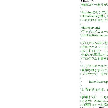
▼nariさん：
>画面コピーありが
>
>Arduinoのサン
>HelloServer
>いただけませんで
>
>HelloServerは、
>ファイルメニュー
>ESP8266WebServ
>
>プログラムの6,7
>SSIDとパスワー
>ありますので、こ
>お使いの環境のも
>プログラムを書き
>
>シリアルモニタに
>表示されますので
>ブラウザで、その
>
> "hello from 
>
>と表示されれば、
>
>参考までに、こち
>ときの、Arduin
>の画面コピーを添