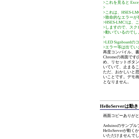
>これを見ると Exc
>
>これは、HSES-
>致命的なエラーが
>HSES-LMC1
>しますので、スク
>動いているのでし
>
>LED Signboa
>エラー等は出てい
再度コンパイル、
Chromeの画面
め、リセットボタ
いていて、止まる
ただ、おかしいと
いことです。デモ
となりません。
HelloServerは
画面コピーありが
Arduinoのサンプ
HelloServerが
いただけませんで