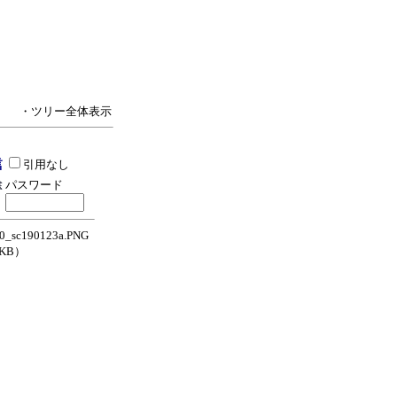
・ツリー全体表示
引用なし
パスワード
_sc190123a.PNG
9KB）