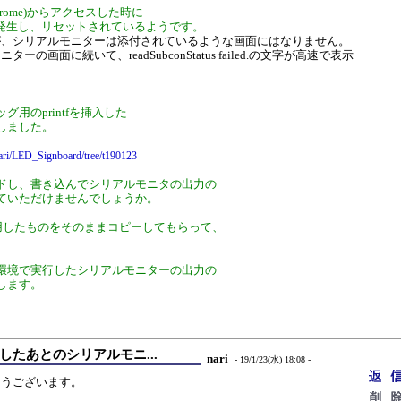
hrome)からアクセスした時に
on)が発生し、リセットされているようです。
が、シリアルモニターは添付されているような画面にはなりません。
の画面に続いて、readSubconStatus failed.の文字が高速で表示
グ用のprintfを挿入した
しました。
nari/LED_Signboard/tree/t190123
ドし、書き込んでシリアルモニタの出力の
ていただけませんでしょうか。
前使用したものをそのままコピーしてもらって、
環境で実行したシリアルモニターの出力の
します。
スしたあとのシリアルモニ...
nari
- 19/1/23(水) 18:08 -
とうございます。