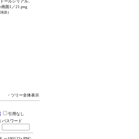
トールシリアル、
me画面1／21.png
.0KB）
・ツリー全体表示
引用なし
パスワード
_sc190122a.PNG