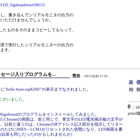
ri/LED_Signboard/tree/t190123
ドし、書き込んでシリアルモニタの出力の
ていただけませんでしょうか。
使用したものをそのままコピーしてもらって、
環境で実行したシリアルモニターの出力の
します。
ッセージ入りプログラムを...
荒谷
- 19/1/23(水) 17:10 -
hello from esp8266!"の表示までなされました。
ございました。
：181
printf
DSignboardのプログラムをインストールしてみました。
れたChromeの画面は、前と同じで、青文字のLED電光掲示板の文字が
。以前と違うのは、ChromeのIPアドレス記入部分を指示してリター
のたびにHSES－LCM1がリセットされた状態になり、LED画面を書
(以前も同じだったのかもしれませんが）