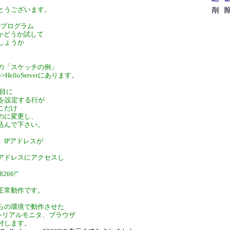
とうございます。
プルプログラム
が動くかどうか試して
しょうか
の「スケッチの例」
er->HelloServerにあります。
行目に
ドを設定する行が
こだけ
のに変更し、
込んで下さい。
、IPアドレスが
、
アドレスにアクセスし
esp8266!"
正常動作です。
らの環境で動作させた
o,シリアルモニタ、ブラウザ
付します。