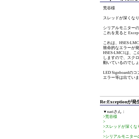
荒谷様
スレッドが深くな
シリアルモニター
これを見ると Exce
これは、HSES-L
致命的なエラーが
HSES-LMC1は
しますので、スク
動いているのでし
LED Signboar
エラー等は出てい
Re:Exceptio
▼nariさん：
>荒谷様
>
>スレッドが深くな
>
>シリアルモニター