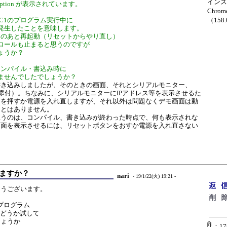
インス
eption が表示されています。
Chro
LMC1のプログラム実行中に
（158
発生したことを意味します。
は、このあと再起動（リセットからやり直し）
ロールも止まると思うのですが
ょうか？
rdのコンパイル・書込み時に
ませんでしたでしょうか？
書き込みしましたが、そのときの画面、それとシリアルモニター、
です(添付）。ちなみに、シリアルモニターにIPアドレス等を表示させるた
ンを押すか電源を入れ直しますが、それ以外は問題なくデモ画面は動
ことはありません。
思うのは、コンパイル、書き込みが終わった時点で、何も表示されな
画面を表示させるには、リセットボタンをおすか電源を入れ直さない
動きますか？
nari
- 19/1/22(火) 19:21 -
とうございます。
ルプログラム
動くかどうか試して
しょうか
：178