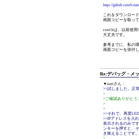
https://github.com/h-na
これをダウンロー
画面コピーを取っ
conf.hは、以前
大丈夫です。
参考までに、私の
画面コピーを添付
Re:デバッグ・メ
▼nariさん：
>>試しました。正常に"
>
>ご確認ありがとう
>
>
>>それで、再度LE
>>IPアドレスを入
表示されるのみです
ンキーを押すと、そ
き換えることです。
>