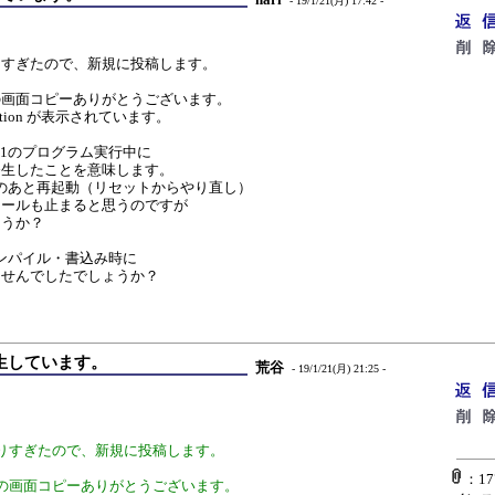
- 19/1/21(月) 17:42 -
りすぎたので、新規に投稿します。
の画面コピーありがとうございます。
ption が表示されています。
MC1のプログラム実行中に
発生したことを意味します。
、このあと再起動（リセットからやり直し）
ロールも止まると思うのですが
ょうか？
dのコンパイル・書込み時に
ませんでしたでしょうか？
nが発生しています。
荒谷
- 19/1/21(月) 21:25 -
りすぎたので、新規に投稿します。
：177
の画面コピーありがとうございます。