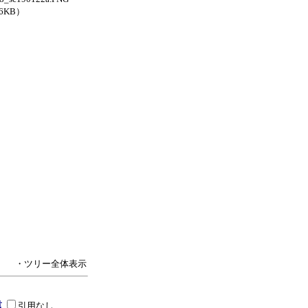
.6KB）
・ツリー全体表示
引用なし