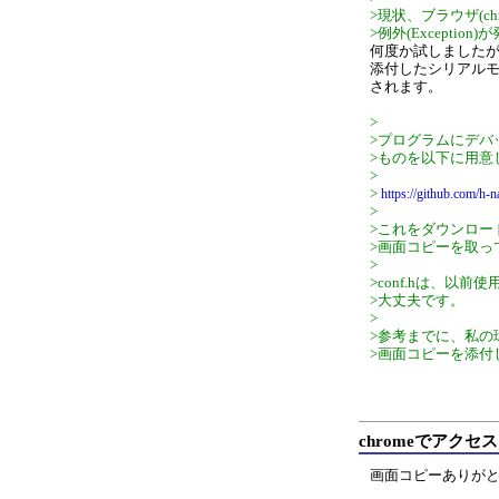
>現状、ブラウザ(c
>例外(Excepti
何度か試しました
添付したシリアルモニター
されます。
>
>プログラムにデバッ
>ものを以下に用意
>
>
https://github.com/h-
>
>これをダウンロー
>画面コピーを取っ
>
>conf.hは、以
>大丈夫です。
>
>参考までに、私の
>画面コピーを添付
chromeでアクセ
画面コピーありが