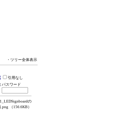
・ツリー全体表示
引用なし
パスワード
_LEDSignboardの
版.png
（156.6KB）