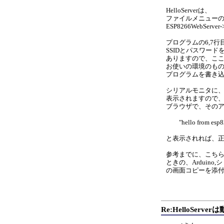
HelloServerは、
ファイルメニュー
ESP8266WebServe
プログラムの6,7行
SSIDとパスワード
ありますので、こ
お使いの環境のも
プログラムを書き
シリアルモニタに、
表示されますので
ブラウザで、その
"hello from es
と表示されれば、
参考までに、こち
ときの、Arduin
の画面コピーを添
Re:HelloServ