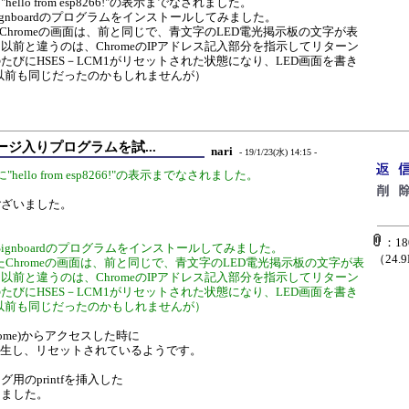
llo from esp8266!"の表示までなされました。
ignboardのプログラムをインストールしてみました。
Chromeの画面は、前と同じで、青文字のLED電光掲示板の文字が表
以前と違うのは、ChromeのIPアドレス記入部分を指示してリターン
たびにHSES－LCM1がリセットされた状態になり、LED画面を書き
以前も同じだったのかもしれませんが）
ジ入りプログラムを試...
nari
- 19/1/23(水) 14:15 -
ello from esp8266!"の表示までなされました。
ございました。
：180
Signboardのプログラムをインストールしてみました。
（24.
たChromeの画面は、前と同じで、青文字のLED電光掲示板の文字が表
以前と違うのは、ChromeのIPアドレス記入部分を指示してリターン
たびにHSES－LCM1がリセットされた状態になり、LED画面を書き
以前も同じだったのかもしれませんが）
rome)からアクセスした時に
n)が発生し、リセットされているようです。
用のprintfを挿入した
しました。