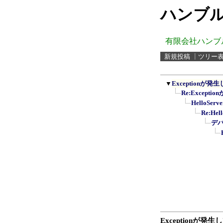
ハンブル
有限会社ハンブ
新規投稿
┃
ツリー
▼
Exceptionが
Re:Except
HelloSe
Re:He
デ
Exceptionが発