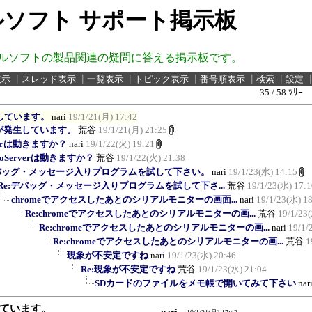
ソフト サポート掲示板
ルソフトの製品関連の疑問に答える掲示板です。
表示
┃
スレッド表示
┃
一覧表示
┃
トピック表示
┃
番号順表示
┃
検索
┃
設定
35 / 58 ﾂﾘｰ
発生しています。
nari
19/1/21(月) 17:42
ionが発生しています。
荒谷
19/1/21(月) 21:25
rverは動きますか？
nari
19/1/22(火) 19:21
lloServerは動きますか？
荒谷
19/1/22(火) 21:38
バッグ・メッセージ入りプログラムを試して下さい。
nari
19/1/23(水) 14:15
Re:デバッグ・メッセージ入りプログラムを試して下さ...
荒谷
19/1/23(水) 17:1
chromeでアクセスしたあとのシリアルモニターの画面...
nari
19/1/23(水) 1
Re:chromeでアクセスしたあとのシリアルモニターの画...
荒谷
19/1/23
Re:chromeでアクセスしたあとのシリアルモニターの画...
nari
19/1/
Re:chromeでアクセスしたあとのシリアルモニターの画...
荒谷
1
現象が不安定ですね
nari
19/1/23(水) 20:46
Re:現象が不安定ですね
荒谷
19/1/23(水) 21:04
SDカードのファイルをメモ帳で開いてみて下さい
nar
生しています。
nari