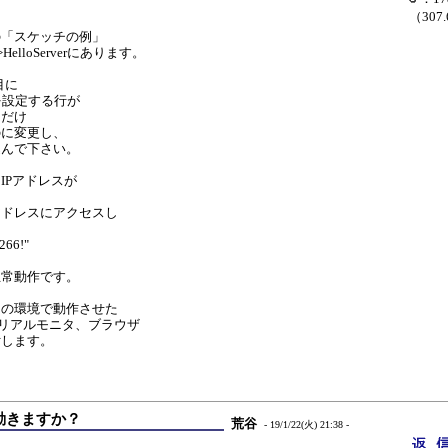
（307
の「スケッチの例」
r->HelloServerにあります。
目に
を設定する行が
こだけ
のに変更し、
込んで下さい。
IPアドレスが
、
アドレスにアクセスし
p8266!"
正常動作です。
らの環境で動作させた
o,シリアルモニタ、ブラウザ
付します。
erは動きますか？
荒谷
- 19/1/22(火) 21:38 -