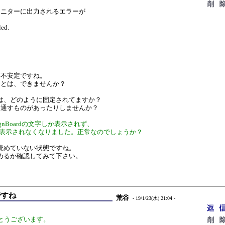
モニターに出力されるエラーが
led.
、不安定ですね。
ことは、できませんか？
基板は、どのように固定されてますか？
を通すものがあったりしませんか？
gnBoardの文字しか表示されず、
が表示されなくなりました。正常なのでしょうか？
が読めていない状態ですね。
読めるか確認してみて下さい。
ですね
荒谷
- 19/1/23(水) 21:04 -
とうございます。