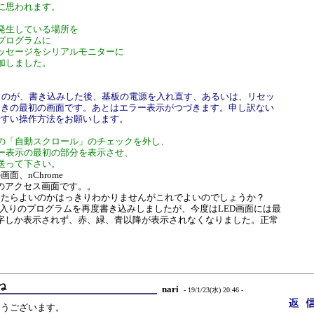
に思われます。
発生している場所を
プログラムに
ッセージをシリアルモニターに
加しました。
ものが、書き込みした後、基板の電源を入れ直す、あるいは、リセッ
ときの最初の画面です。あとはエラー表示がつづきます。申し訳ない
やすい操作方法をお願いします。
の「自動スクロール」のチェックを外し、
ー表示の最初の部分を表示させ、
送って下さい。
面、nChrome
のアクセス画面です。。
したらよいのかはっきりわかりませんがこれでよいのでしょうか？
ntf入りのプログラムを再度書き込みしましたが、今度はLED画面には最
rdの文字しか表示されず、赤、緑、青以降が表示されなくなりました。正常
ね
nari
- 19/1/23(水) 20:46 -
とうございます。