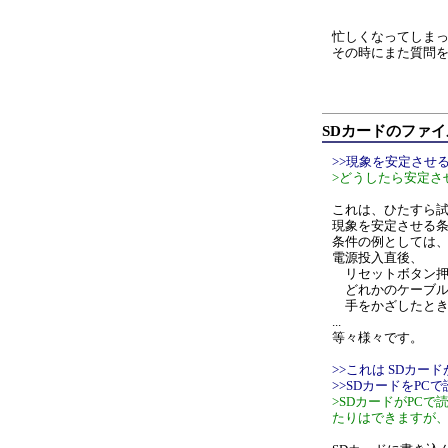
忙しくなってしま
その時にまた質問
SDカードのファイ
>>現象を安定させ
>どうしたら安定さ
これは、ひたすら
現象を安定させる
条件の例としては
電源投入直後、
リセットボタン押
どれかのケーブル
手をかざしたと
...
等々様々です。
>>これは SDカ
>>SDカードをP
>SDカードがPC
たりはできますが