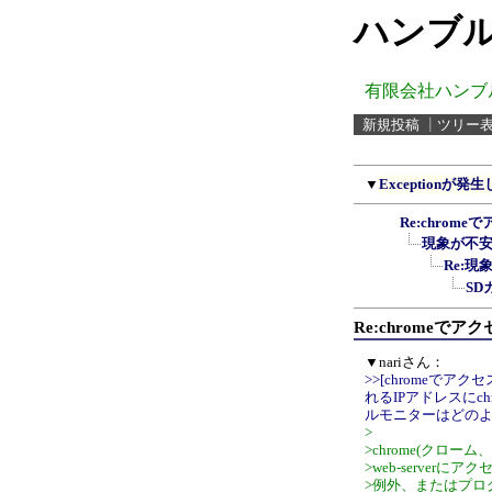
ハンブル
有限会社ハンブ
新規投稿
┃
ツリー
▼
Exceptionが
Re:chrom
現象が不
Re:
S
Re:chromeで
▼nariさん：
>>[chrome
れるIPアドレスにc
ルモニターはどの
>
>chrome(クローム
>web-serverに
>例外、またはプロ