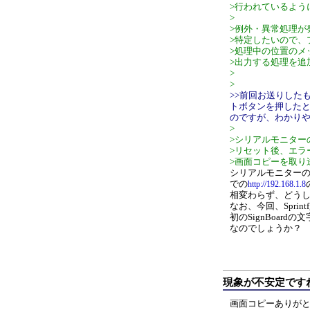
>行われているよう
>
>例外・異常処理が
>特定したいので、
>処理中の位置のメ
>出力する処理を追
>
>
>>前回お送りした
トボタンを押した
のですが、わかり
>
>シリアルモニター
>リセット後、エラ
>画面コピーを取り
シリアルモニターの画
での
http://192.168.1.8
相変わらず、どう
なお、今回、Spri
初のSignBoa
なのでしょうか？
現象が不安定です
画面コピーありが