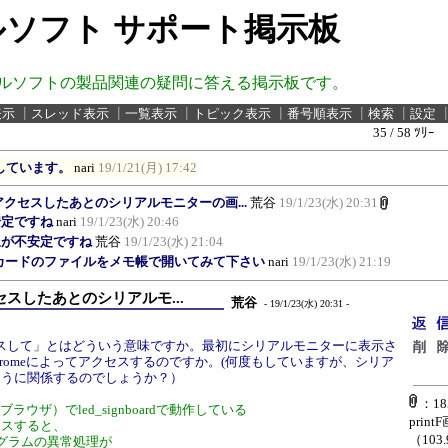
ソフト サポート掲示板
ルソフトの製品関連の疑問に答える掲示板です。
表示
┃
スレッド表示
┃
一覧表示
┃
トピック表示
┃
番号順表示
┃
検索
┃
設定
35 / 58 ﾂﾘｰ
発生しています。
nari
19/1/21(月) 17:42
eでアクセスしたあとのシリアルモニターの画...
荒谷
19/1/23(水) 20:31
安定ですね
nari
19/1/23(水) 20:46
現象が不安定ですね
荒谷
19/1/23(水) 21:04
Dカードのファイルをメモ帳で開いてみて下さい
nari
19/1/23(水) 21:19
アクセスしたあとのシリアルモ...
荒谷
- 19/1/23(水) 20:31 -
でアクセスして」とはどういう意味ですか。最初にシリアルモニターに表示さ
hromeによってアクセスするのですか。(何度もしていますが、シリア
ように関係するのでしょうか？）
：185
、ブラウザ）でled_signboardで動作している
print
アクセスすると、
（103
グラムの異常処理が