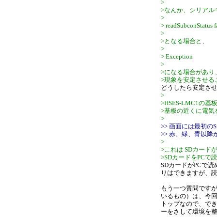
>
>なんか、シリアル
>
> readSubconStatus f
>
>となる場合と、
>
> Exception
>
>になる場合があり
>現象を安定させる
どうしたら安定さ
>
>HSES-LMC1
>基板の近くに電気
>
>> 画面には最初のS
>> 赤、緑、青以
>
>これは SDカー
>SDカードをPC
SDカードがPCで
りはできますが、
もう一つ質問ですが
いるもの）は、今
トップなので、でき
ーをさして環境を