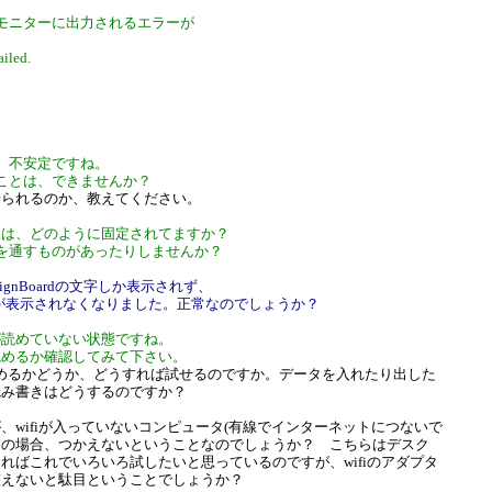
モニターに出力されるエラーが
ailed.
、不安定ですね。
ことは、できませんか？
せられるのか、教えてください。
の基板は、どのように固定されてますか？
を通すものがあったりしませんか？
ignBoardの文字しか表示されず、
降が表示されなくなりました。正常なのでしょうか？
ドが読めていない状態ですね。
で読めるか確認してみて下さい。
読めるかどうか、どうすれば試せるのですか。データを入れたり出した
読み書きはどうするのですか？
、wifiが入っていないコンピュータ(有線でインターネットにつないで
回の場合、つかえないということなのでしょうか？ こちらはデスク
ればこれでいろいろ試したいと思っているのですが、wifiのアダプタ
整えないと駄目ということでしょうか？