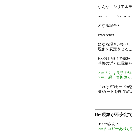
なんか、シリアル
readSubconStatus fai
となる場合と、
Exception
になる場合があり
現象を安定させる
HSES-LMC1の
基板の近くに電気
> 画面には最初のSi
> 赤、緑、青以降
これは SDカード
SDカードをPCで
Re:現象が不安定
▼nariさん：
>画面コピーありが