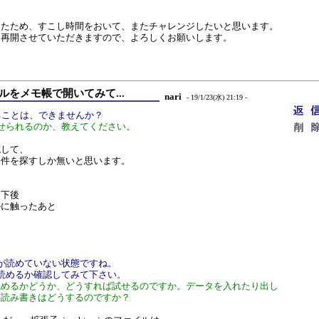
ったため、すこし時間をおいて、またチャレンジしたいと思います。
を再開させていただきますので、よろしくお願いします。
ルをメモ帳で開いてみて...
nari
- 19/1/23(水) 21:19 -
ることは、できませんか？
せられるのか、教えてください。
試して、
条件を探すしか無いと思います。
、
下後
に触ったあと
き
ードが読めていない状態ですね。
Cで読めるか確認してみて下さい。
で読めるかどうか、どうすれば試せるのですか。データを入れたり出し
、読み書きはどうするのですか？