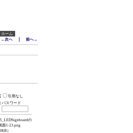
┃
ホーム
｜
←次へ
前へ→
引用なし
パスワード
_LEDSignboardの
F画面1-23.png
.9KB）