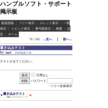
ハンブルソフト・サポート
掲示板
新規投稿
|
ツリー表示
|
スレッド表示
|
一覧
表示
|
トピック表示
|
番号順表示
|
検索
|
設
定
|
ホーム
｜
76 / 345
←次へ
前へ→
書き込みテスト
by
nari
21/6/22(火) 7:19
テストさせてください。
引用なし
パスワード
・ツリー全体表示
書き込みテスト
▼
≪
nari
21/6/22(火) 7:19
新規投稿
|
ツリー表示
|
スレッド表示
|
一覧