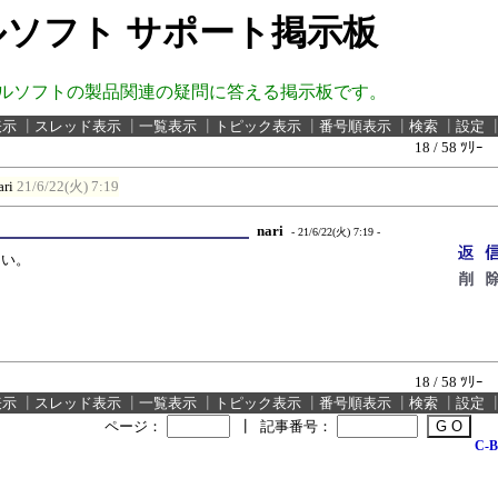
ソフト サポート掲示板
ルソフトの製品関連の疑問に答える掲示板です。
表示
┃
スレッド表示
┃
一覧表示
┃
トピック表示
┃
番号順表示
┃
検索
┃
設定
18 / 58 ﾂﾘｰ
ari
21/6/22(火) 7:19
nari
- 21/6/22(火) 7:19 -
さい。
18 / 58 ﾂﾘｰ
表示
┃
スレッド表示
┃
一覧表示
┃
トピック表示
┃
番号順表示
┃
検索
┃
設定
ページ：
┃
記事番号：
C-B