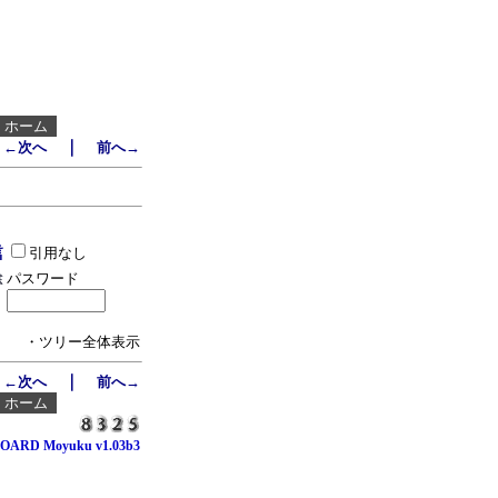
┃
ホーム
｜
←次へ
前へ→
引用なし
パスワード
・ツリー全体表示
｜
←次へ
前へ→
┃
ホーム
OARD Moyuku v1.03b3