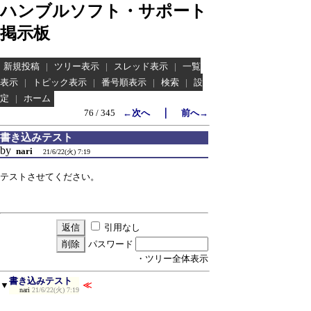
ハンブルソフト・サポート
掲示板
新規投稿
|
ツリー表示
|
スレッド表示
|
一覧
表示
|
トピック表示
|
番号順表示
|
検索
|
設
定
|
ホーム
｜
76 / 345
←次へ
前へ→
書き込みテスト
by
nari
21/6/22(火) 7:19
テストさせてください。
引用なし
パスワード
・ツリー全体表示
書き込みテスト
▼
≪
nari
21/6/22(火) 7:19