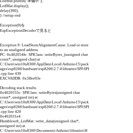
LedMat.println("準備中");
LedMat.display();
delay(300);
} //setup end
Exception(9)を
EspExceptionDecoderで見ると
Exception 9: LoadStoreAlignmentCause: Load or store
to an unaligned address
PC: 0x402054fe: SPIClass::writeBytes_(unsigned char
const*, unsigned char) at
C:\Users\win10u8300\AppData\Local\Arduino15\pack
ages\esp8266\hardware\esp8266\2.7.4\libraries\SPI\SPI
.cpp line 439
EXCVADDR: 0x3ffee93e
Decoding stack results
0x4020555c: SPIClass::writeBytes(unsigned char
const*, unsigned int) at
C:\Users\win10u8300\AppData\Local\Arduino15\pack
ages\esp8266\hardware\esp8266\2.7.4\libraries\SPI\SPI
.cpp line 420
0x402031e4:
Humblesoft_LedMat::write_data(unsigned char*,
unsigned int) at
C:\Users\win10u8300\Documents\Arduino\libraries\H