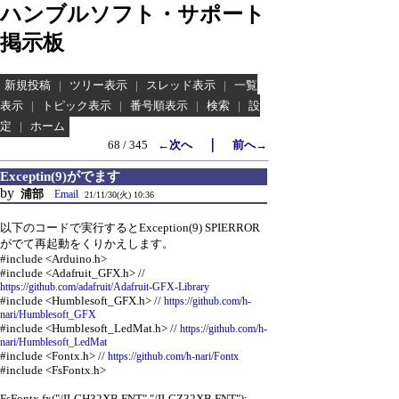
ハンブルソフト・サポート
掲示板
新規投稿
|
ツリー表示
|
スレッド表示
|
一覧
表示
|
トピック表示
|
番号順表示
|
検索
|
設
定
|
ホーム
｜
68 / 345
←次へ
前へ→
Exceptin(9)がでます
by
浦部
Email
21/11/30(火) 10:36
以下のコードで実行するとException(9) SPIERROR
がでて再起動をくりかえします。
#include <Arduino.h>
#include <Adafruit_GFX.h> //
https://github.com/adafruit/Adafruit-GFX-Library
#include <Humblesoft_GFX.h> //
https://github.com/h-
nari/Humblesoft_GFX
#include <Humblesoft_LedMat.h> //
https://github.com/h-
nari/Humblesoft_LedMat
#include <Fontx.h> //
https://github.com/h-nari/Fontx
#include <FsFontx.h>
FsFontx fx("/ILGH32XB.FNT","/ILGZ32XB.FNT");