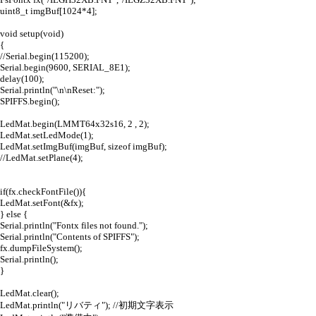
uint8_t imgBuf[1024*4];
void setup(void)
{
//Serial.begin(115200);
Serial.begin(9600, SERIAL_8E1);
delay(100);
Serial.println("\n\nReset:");
SPIFFS.begin();
LedMat.begin(LMMT64x32s16, 2 , 2);
LedMat.setLedMode(1);
LedMat.setImgBuf(imgBuf, sizeof imgBuf);
//LedMat.setPlane(4);
if(fx.checkFontFile()){
LedMat.setFont(&fx);
} else {
Serial.println("Fontx files not found.");
Serial.println("Contents of SPIFFS");
fx.dumpFileSystem();
Serial.println();
}
LedMat.clear();
LedMat.println("リバティ"); //初期文字表示