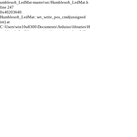
umblesoft_LedMat-master\src/Humblesoft_LedMat.h
line 247
0x40203640:
Humblesoft_LedMat::set_write_pos_cmd(unsigned
int) at
C:\Users\win10u8300\Documents\Arduino\libraries\H
umblesoft_LedMat-master\src\lm_cmd.cpp line 242
0x402029e4: Humblesoft_LedMat::display() at
C:\Users\win10u8300\Documents\Arduino\libraries\H
umblesoft_LedMat-
master\src\Humblesoft_LedMat.cpp line 163
0x40201217: setup() at
C:\Users\win10u8300\Documents\Arduino\LedMatFo
ntSSerial_Fix1130-1/LedMatFontSSerial_Fix1130-
1.ino line 42
0x40208de0: loop_wrapper() at
C:\Users\win10u8300\AppData\Local\Arduino15\pack
ages\esp8266\hardware\esp8266\2.7.4\cores\esp8266\c
ore_esp8266_main.cpp line 194
となっております
なにが間違っているのか教えてもらうと助かりま
す。
LedMatのEXSAMPLEは全部動きます。
引用なし