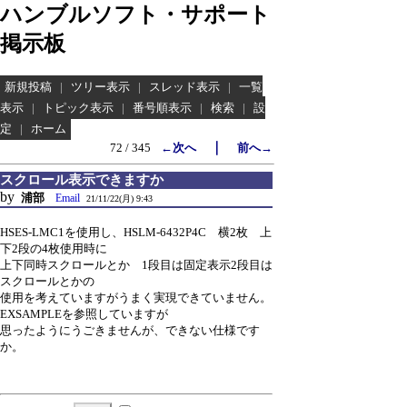
ハンブルソフト・サポート
掲示板
新規投稿
|
ツリー表示
|
スレッド表示
|
一覧
表示
|
トピック表示
|
番号順表示
|
検索
|
設
定
|
ホーム
｜
72 / 345
←次へ
前へ→
スクロール表示できますか
by
浦部
Email
21/11/22(月) 9:43
HSES-LMC1を使用し、HSLM-6432P4C 横2枚 上
下2段の4枚使用時に
上下同時スクロールとか 1段目は固定表示2段目は
スクロールとかの
使用を考えていますがうまく実現できていません。
EXSAMPLEを参照していますが
思ったようにうごきませんが、できない仕様です
か。