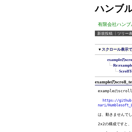
ハンブル
有限会社ハンブ
新規投稿
┃
ツリー
▼
スクロール表示
exampleのsc
Re:exam
Scrol
exampleのscrol
exampleのscroll
https://github
nari/Humblesoft_
は、動きませんでし
2x2の構成ですと、