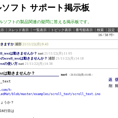
ソフト サポート掲示板
ルソフトの製品関連の疑問に答える掲示板です。
表示
┃
スレッド表示
┃
一覧表示
┃
トピック表示
┃
番号順表示
┃
検索
┃
設定
16 / 58 ﾂﾘｰ
できますか
浦部
21/11/22(月) 9:43
roll_textは動きませんか？
nari
21/11/22(月) 11:05
pleのscroll_textは動きませんか？
浦部
21/11/22(月) 14:18
lTextの使い方
nari
21/11/22(月) 14:38
l_textは動きませんか？
nari
- 21/11/22(月) 11:05 -
_text

.com/h-
LedMat/blob/master/examples/scroll_text/scroll_text.ino
ょうか？

16行目は
