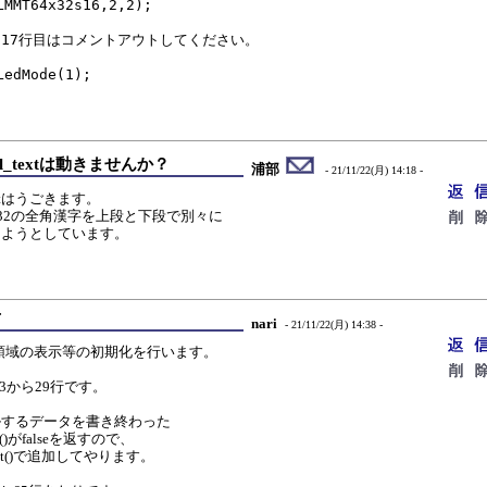
17行目はコメントアウトしてください。

roll_textは動きませんか？
浦部
- 21/11/22(月) 14:18 -
_textはうごきます。
x32の全角漢字を上段と下段で別々に
しようとしています。
方
nari
- 21/11/22(月) 14:38 -
、まず領域の表示等の初期化を行います。
だと 23から29行です。
ルするデータを書き終わった
()がfalseを返すので、
nt()で追加してやります。