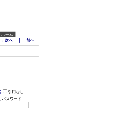
┃
ホーム
｜
←次へ
前へ→
引用なし
パスワード