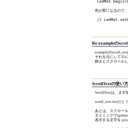
 LedMat.begin(LMMT64x32s16,2,2);

色が変になるので、
Re:exampleのsc
exampleのscroll
それを元にして32
静止とスクロール
ScrollTextの使い
ScrollTextは
scroll_text.ino
あとは、スクロー
タイミングでupdate
表示する文字を pri