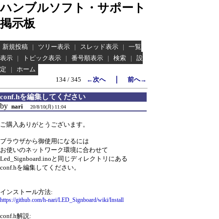
ハンブルソフト・サポート
掲示板
新規投稿
|
ツリー表示
|
スレッド表示
|
一覧
表示
|
トピック表示
|
番号順表示
|
検索
|
設
定
|
ホーム
｜
134 / 345
←次へ
前へ→
conf.hを編集してください
by
nari
20/8/10(月) 11:04
ご購入ありがとうございます。
ブラウザから御使用になるには
お使いのネットワーク環境に合わせて
Led_Signboard.inoと同じディレクトリにある
conf.hを編集してください。
インストール方法:
https://github.com/h-nari/LED_Signboard/wiki/Install
conf.h解説: