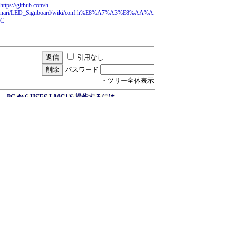
https://github.com/h-
nari/LED_Signboard/wiki/conf.h%E8%A7%A3%E8%AA%A
C
引用なし
パスワード
・ツリー全体表示
PC からHSES-LMC1を操作するには
▼
akios
20/8/10(月) 10:22
conf.hを編集してください
≪
nari
20/8/10(月) 11:04
Re:PC からHSES-LMC1を操作するには
akios
20/8/10(月) 19:24
ご報告ありがとうございます
nari
20/8/10(月) 20:28
新規投稿
|
ツリー表示
|
スレッド表示
|
一覧
表示
|
トピック表示
|
番号順表示
|
検索
|
設
定
|
ホーム
｜
134 / 345
←次へ
前へ→
ページ：
記事番号：