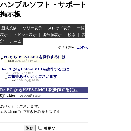
ハンブルソフト・サポート
掲示板
新規投稿
|
ツリー表示
|
スレッド表示
|
一覧
表示
|
トピック表示
|
番号順表示
|
検索
|
設
定
|
ホーム
31 / 9 ﾂﾘｰ
←次へ
PC からHSES-LMC1を操作するには
▼
akios
20/8/10(月) 10:22
Re:PC からHSES-LMC1を操作するには
akios
20/8/10(月) 19:24
ご報告ありがとうございます
nari
20/8/10(月) 20:28
Re:PC からHSES-LMC1を操作するには
by
akios
20/8/10(月) 19:24
ありがとうございます。
原因はconf.h で書き込みをミスです。
引用なし