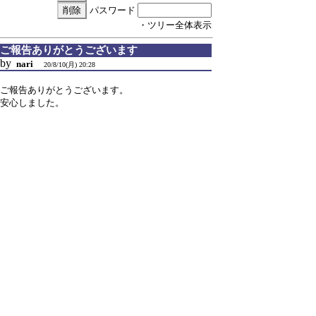
パスワード
・ツリー全体表示
ご報告ありがとうございます
by
nari
20/8/10(月) 20:28
ご報告ありがとうございます。
安心しました。
引用なし
パスワード
・ツリー全体表示
新規投稿
|
ツリー表示
|
スレッド表示
|
一覧
表示
|
トピック表示
|
番号順表示
|
検索
|
設
定
|
ホーム
31 / 9 ﾂﾘｰ
←次へ
ページ：
記事番号：
C-BOARD Moyuku v1.03b3