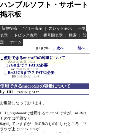
ハンブルソフト・サポート
掲示板
新規投稿
|
ツリー表示
|
スレッド表示
|
一覧
表示
|
トピック表示
|
番号順表示
|
検索
|
設
定
|
ホーム
｜
8 / 9 ﾂﾘｰ
←次へ
前へ→
使用できるmicroSDの容量について
▼
HH
24/8/18(日) 14:12
32GBまで？ FAT32必要
nari
24/8/19(月) 10:53
Re:32GBまで？ FAT32必要
HH
24/8/20(火) 11:44
使用できるmicroSDの容量について
by
HH
24/8/18(日) 14:12
お世話になっております。
LED_Signboardで使用するmicroSDですが、4GBの
ものでは問題なく
動作していますが、64GBのものにしたところ、ブ
ラウザ上でindex.htmが