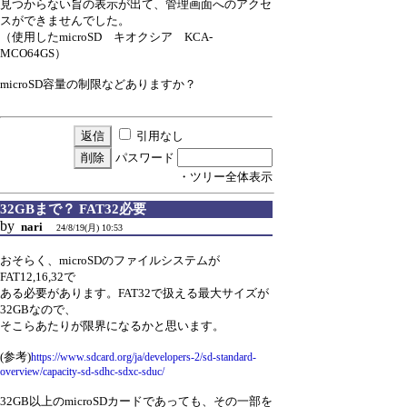
見つからない旨の表示が出て、管理画面へのアクセ
スができませんでした。
（使用したmicroSD キオクシア KCA-
MCO64GS）
microSD容量の制限などありますか？
引用なし
パスワード
・ツリー全体表示
32GBまで？ FAT32必要
by
nari
24/8/19(月) 10:53
おそらく、microSDのファイルシステムが
FAT12,16,32で
ある必要があります。FAT32で扱える最大サイズが
32GBなので、
そこらあたりが限界になるかと思います。
(参考)
https://www.sdcard.org/ja/developers-2/sd-standard-
overview/capacity-sd-sdhc-sdxc-sduc/
32GB以上のmicroSDカードであっても、その一部を