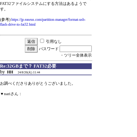
FAT32ファイルシステムにする方法はあるようで
す。
(参考)
https://jp.easeus.com/partition-manager/format-usb-
flash-drive-to-fat32.html
引用なし
パスワード
・ツリー全体表示
Re:32GBまで？ FAT32必要
by
HH
24/8/20(火) 11:44
お調べくださりありがとうございました。
▼nariさん：
>おそらく、microSDのファイルシステムが
FAT12,16,32で
>ある必要があります。FAT32で扱える最大サイズ
が32GBなので、
>そこらあたりが限界になるかと思います。
>
>(参考)
https://www.sdcard.org/ja/developers-2/sd-standard-
overview/capacity-sd-sdhc-sdxc-sduc/