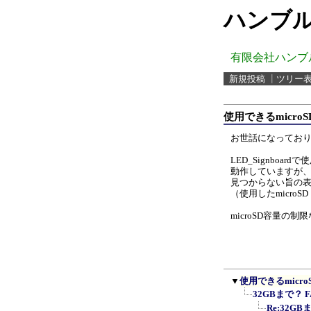
ハンブル
有限会社ハンブ
新規投稿
┃
ツリー
使用できるmicro
お世話になってお
LED_Signboar
動作していますが、6
見つからない旨の
（使用したmicroS
microSD容量の
▼
使用できるmicr
32GBまで？ F
Re:32GB