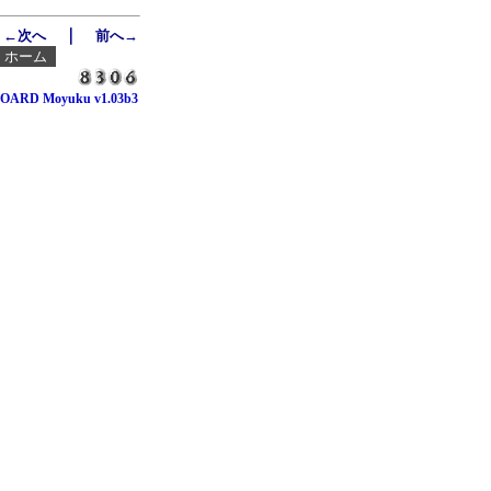
｜
←次へ
前へ→
┃
ホーム
OARD Moyuku v1.03b3