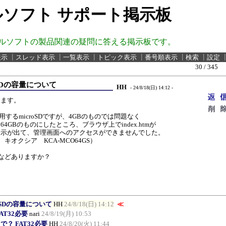
ソフト サポート掲示板
ルソフトの製品関連の疑問に答える掲示板です。
表示
┃
スレッド表示
┃
一覧表示
┃
トピック表示
┃
番号順表示
┃
検索
┃
設定
30 / 345
SDの容量について
HH
- 24/8/18(日) 14:12 -
ります。
dで使用するmicroSDですが、4GBのものでは問題なく
4GBのものにしたところ、ブラウザ上でindex.htmが
表示が出て、管理画面へのアクセスができませんでした。
D キオクシア KCA-MCO64GS）
制限などありますか？
oSDの容量について
HH
24/8/18(日) 14:12
≪
AT32必要
nari
24/8/19(月) 10:53
まで？ FAT32必要
HH
24/8/20(火) 11:44