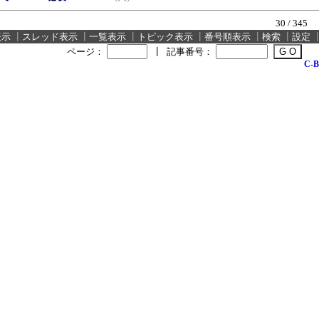
30 / 345
表示
┃
スレッド表示
┃
一覧表示
┃
トピック表示
┃
番号順表示
┃
検索
┃
設定
ページ：
┃
記事番号：
C-B