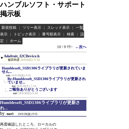
ハンブルソフト・サポート
掲示板
新規投稿
|
ツリー表示
|
スレッド表示
|
一覧
表示
|
トピック表示
|
番号順表示
|
検索
|
設
定
|
ホーム
10 / 9 ﾂﾘｰ
←次へ
Adafruit_I2CDevice.h
▼
飯田和彦
24/6/9(日) 17:52
Humblesoft_SSD1306ライブラリが更新されていま
せん...
nari
24/6/28(金) 9:55
Re:Humblesoft_SSD1306ライブラリが更新され
ていませ...
kaz
24/6/29(土) 7:14
ご報告ありがとうございます
nari
24/6/30(日) 6:44
Humblesoft_SSD1306ライブラリが更新さ
れ...
by
nari
24/6/28(金) 9:55
再度確認したところ、ローカルの