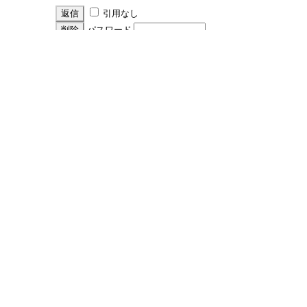
引用なし
パスワード
・ツリー全体表示
ご報告ありがとうございます
by
nari
24/6/30(日) 6:44
ご報告ありがとうございます。
安心しました。
引用なし
パスワード
・ツリー全体表示
新規投稿
|
ツリー表示
|
スレッド表示
|
一覧
表示
|
トピック表示
|
番号順表示
|
検索
|
設
定
|
ホーム
10 / 9 ﾂﾘｰ
←次へ
ページ：
記事番号：