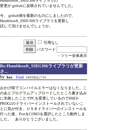
Humblesoft_SSD1306ライブラリの
変更が githubに反映されていませんでした。
今、 github側を最新のものにしましたので、
Humblesoft_SSD1306ライブラリを更新し
試して頂けませんでしょうか。
引用なし
パスワード
・ツリー全体表示
Re:Humblesoft_SSD1306ライブラリが更新
さ...
by
kaz
Email
24/6/29(土) 7:14
おかげ様でコンパイルエラーはなくなりました。こ
のあとプログラムアップロードしたところ書き込み
に失敗したことでPCを変更しているのでHSES-
PROG2のドライバーインストールされていないこ
とに気が付き、ＵＳＢドライバーのインストールを
行った後、PortをCOM3を選択したところ動作しま
した。 ありがとうございました。