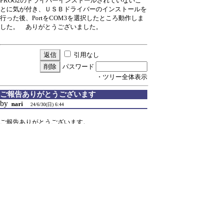
PROG2のドライバーインストールされていないこ
とに気が付き、ＵＳＢドライバーのインストールを
行った後、PortをCOM3を選択したところ動作しま
した。 ありがとうございました。
引用なし
パスワード
・ツリー全体表示
ご報告ありがとうございます
by
nari
24/6/30(日) 6:44
ご報告ありがとうございます。
安心しました。
引用なし
パスワード
・ツリー全体表示
新規投稿
|
ツリー表示
|
スレッド表示
|
一覧
表示
|
トピック表示
|
番号順表示
|
検索
|
設