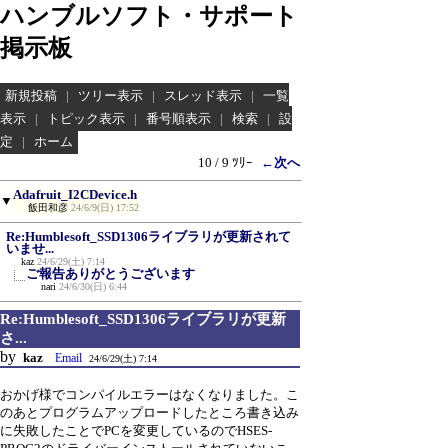
ハンブルソフト・サポート
掲示板
新規投稿
|
ツリー表示
|
スレッド表示
|
一覧
表示
|
トピック表示
|
番号順表示
|
検索
|
設
定
|
ホーム
10 / 9 ﾂﾘｰ
←次へ
Adafruit_I2CDevice.h
▼
飯田和彦
24/6/9(日) 17:52
Re:Humblesoft_SSD1306ライブラリが更新されて
いませ...
kaz
24/6/29(土) 7:14
ご報告ありがとうございます
nari
24/6/30(日) 6:44
Re:Humblesoft_SSD1306ライブラリが更新
さ...
by
kaz
Email
24/6/29(土) 7:14
おかげ様でコンパイルエラーはなくなりました。こ
のあとプログラムアップロードしたところ書き込み
に失敗したことでPCを変更しているのでHSES-