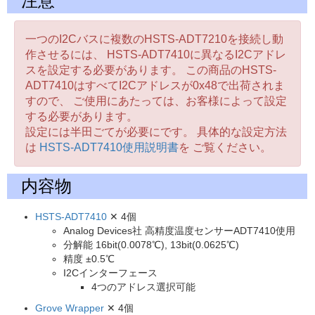
注意
一つのI2Cバスに複数のHSTS-ADT7210を接続し動
作させるには、 HSTS-ADT7410に異なるI2Cアドレ
スを設定する必要があります。 この商品のHSTS-
ADT7410はすべてI2Cアドレスが0x48で出荷されま
すので、 ご使用にあたっては、お客様によって設定
する必要があります。
設定には半田ごてが必要にです。 具体的な設定方法
は
HSTS-ADT7410使用説明書
を ご覧ください。
内容物
HSTS-ADT7410
✕ 4個
Analog Devices社 高精度温度センサーADT7410使用
分解能 16bit(0.0078℃), 13bit(0.0625℃)
精度 ±0.5℃
I2Cインターフェース
4つのアドレス選択可能
Grove Wrapper
✕ 4個