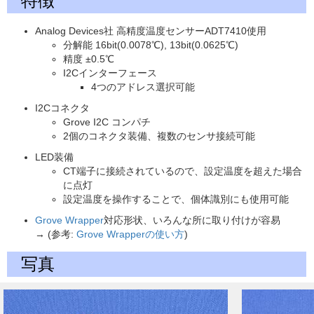
特徴
Analog Devices社 高精度温度センサーADT7410使用
分解能 16bit(0.0078℃), 13bit(0.0625℃)
精度 ±0.5℃
I2Cインターフェース
4つのアドレス選択可能
I2Cコネクタ
Grove I2C コンパチ
2個のコネクタ装備、複数のセンサ接続可能
LED装備
CT端子に接続されているので、設定温度を超えた場合
に点灯
設定温度を操作することで、個体識別にも使用可能
Grove Wrapper
対応形状、いろんな所に取り付けが容易
→ (参考:
Grove Wrapperの使い方
)
写真