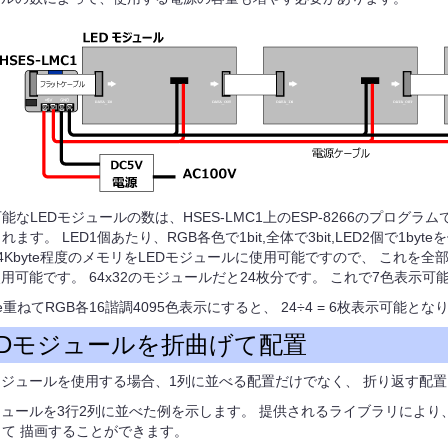
能なLEDモジュールの数は、HSES-LMC1上のESP-8266のプログラ
ます。 LED1個あたり、RGB各色で1bit,全体で3bit,LED2個で1byteを
4Kbyte程度のメモリをLEDモジュールに使用可能ですので、 これを全部使
使用可能です。 64x32のモジュールだと24枚分です。 これで7色表示可
ne重ねてRGB各16諧調4095色表示にすると、 24÷4 = 6枚表示可能とな
EDモジュールを折曲げて配置
モジュールを使用する場合、1列に並べる配置だけでなく、 折り返す配
ジュールを3行2列に並べた例を示します。 提供されるライブラリにより、縦96
て 描画することができます。