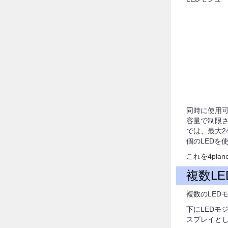
同時に使用可
容量で制限され
では、最大2
個のLEDを
これを4pla
複数L
複数のLED
下にLEDモ
スプレイとし