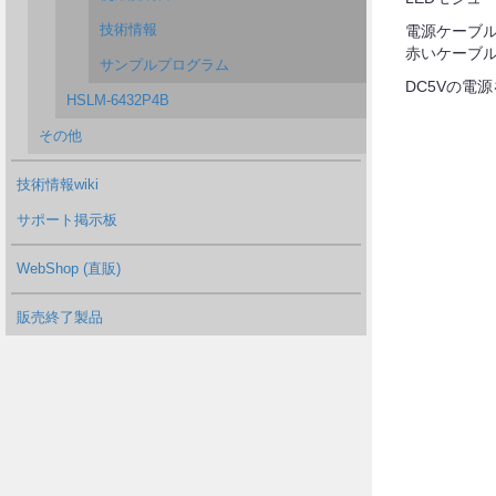
技術情報
電源ケーブル
赤いケーブル
サンプルプログラム
DC5Vの電源
HSLM-6432P4B
その他
技術情報wiki
サポート掲示板
WebShop (直販)
販売終了製品