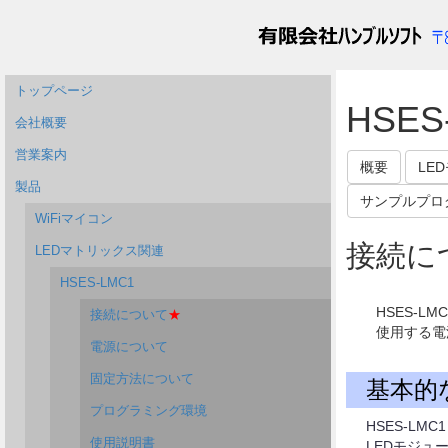
トップページ
HSES
会社概要
営業案内
概要
LE
製品
サンプルプロ
WiFiマイコン
接続に
LEDマトリックス関連
HSES-LMC1
HSES-L
接続について
★
使用する電
電源について
固定方法について
基本的
プログラミング環境
HSES-L
使用説明書
LEDモジュ