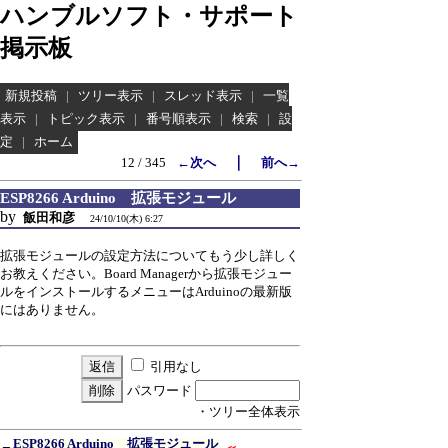
ハンブルソフト・サポート
掲示板
新規投稿
|
ツリー表示
|
スレッド表示
|
一覧
表示
|
トピック表示
|
番号順表示
|
検索
|
設
定
|
ホーム
｜
12 / 345
←次へ
前へ→
ESP8266 Arduino 拡張モジュール
by
飯田和彦
24/10/10(木) 6:27
拡張モジュールの設定方法についてもう少し詳しく
お教えください。Board Managerから拡張モジュー
ルをインストールするメニューはArduinoの最新版
にはありません。
引用なし
パスワード
・ツリー全体表示
ESP8266 Arduino 拡張モジュール