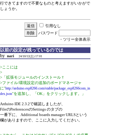
行できてますので不要なものと考えますがいかがで
しょうか。
引用なし
パスワード
・ツリー全体表示
以前の設定が残っているのでは
by
nari
24/10/12(土) 17:01
>ここには
>
>「拡張モジュールのインストール †
>ファイル/環境設定の追加のボードマネージャ
に"
http://arduino.esp8266.com/stable/package_esp8266com_in
"を追加し、「OK」をクリックします。」
dex.json
Arduino IDE 2.3.2で確認しましたが、
FileのPreferencesのSettings のタブの
一番下に、 Additional boards manager URLSという
欄がありますので、ここに入力してください。