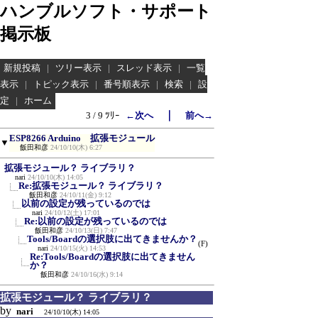
ハンブルソフト・サポート
掲示板
新規投稿
|
ツリー表示
|
スレッド表示
|
一覧
表示
|
トピック表示
|
番号順表示
|
検索
|
設
定
|
ホーム
｜
3 / 9 ﾂﾘｰ
←次へ
前へ→
ESP8266 Arduino 拡張モジュール
▼
飯田和彦
24/10/10(木) 6:27
拡張モジュール？ ライブラリ？
nari
24/10/10(木) 14:05
Re:拡張モジュール？ ライブラリ？
飯田和彦
24/10/11(金) 9:12
以前の設定が残っているのでは
nari
24/10/12(土) 17:01
Re:以前の設定が残っているのでは
飯田和彦
24/10/13(日) 7:47
Tools/Boardの選択肢に出てきませんか？
(F)
nari
24/10/15(火) 14:53
Re:Tools/Boardの選択肢に出てきません
か？
飯田和彦
24/10/16(水) 9:14
拡張モジュール？ ライブラリ？
by
nari
24/10/10(木) 14:05