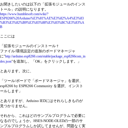
お聞きしたいのは以下の「拡張モジュールのインス
トール」の説明になります。
https://www.humblesoft.com/wiki/?
ESP8266%20Arduino%E3%81%AE%E3%82%A4%E3%83
%B3%E3%82%B9%E3%83%88%E3%83%BC%E3%83%A
B
ここには
「拡張モジュールのインストール †
ファイル/環境設定の追加のボードマネージャ
に"
http://arduino.esp8266.com/stable/package_esp8266com_in
"を追加し、「OK」をクリックします。」
dex.json
とあります。次に、
「ツール/ボードで「ボードマネージャ」を選択、
esp8266 by ESP8266 Community を選択、インスト
ールします」
とありますが、Arduino IEDにはそれらしきものが
見つかりません。
それから、これはどのサンプルプログラムで必要に
なるのでしょうか。HSES-NODE-OLEDの一部のサ
ンプルプログラムしか試してませんが、問題なく実