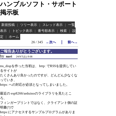
ハンブルソフト・サポート
掲示板
新規投稿
|
ツリー表示
|
スレッド表示
|
一覧
表示
|
トピック表示
|
番号順表示
|
検索
|
設
定
|
ホーム
｜
26 / 345
←次へ
前へ→
ご報告ありがとうございます。
by
nari
24/9/7(土) 9:08
rss_dispを作った当初は、 http: でRSSを提供してい
るサイトが
たくさんあり良かったのですが、どんどん少なくな
っていき、
https: への対応が必須となってしまいました。
最近の esp8266/arduinoのライブラリを見たとこ
ろ、
フィンガープリントではなく、クライアント側の証
明書(?)で
https:にアクセスするサンプルプログラムがありま