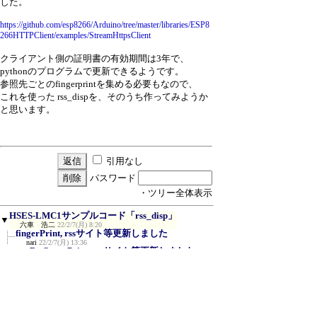
した。
https://github.com/esp8266/Arduino/tree/master/libraries/ESP8
266HTTPClient/examples/StreamHttpsClient
クライアント側の証明書の有効期間は3年で、
pythonのプログラムで更新できるようです。
参照先ごとのfingerprintを集める必要もなので、
これを使った rss_dispを、そのうち作ってみようか
と思います。
引用なし
パスワード
・ツリー全体表示
HSES-LMC1サンプルコード「rss_disp」
▼
六車 浩二
22/2/7(月) 8:20
fingerPrint, rssサイト等更新しました
nari
22/2/7(月) 13:36
Re:fingerPrint, rssサイト等更新しました
六車 浩二
22/2/8(火) 8:28
fingerprint取得方法
(F)
nari
22/2/8(火) 10:44
Re:fingerPrint, rssサイト等更新しました
Rocky
22/10/9(日) 20:13
ご報告ありがとうございます
nari
22/10/10(月) 9:25