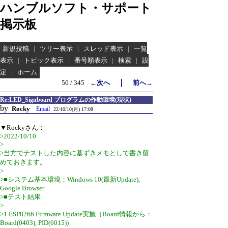
ハンブルソフト・サポート
掲示板
新規投稿
|
ツリー表示
|
スレッド表示
|
一覧
表示
|
トピック表示
|
番号順表示
|
検索
|
設
定
|
ホーム
｜
50 / 345
←次へ
前へ→
Re:LED_Signboard プログラムの作動環境(現状)
by
Rocky
Email
22/10/10(月) 17:08
▼Rockyさん：
>2022/10/10
>
>当方でテストした内容に基ずきメモとして書き留
めておきます。
>
>■システム基本環境：Windows 10(最新Update),
Google Browser
>■テスト結果
>
>1.ESP8266 Firmware Update実施（Board情報から：
Board(0403), PID(6015))