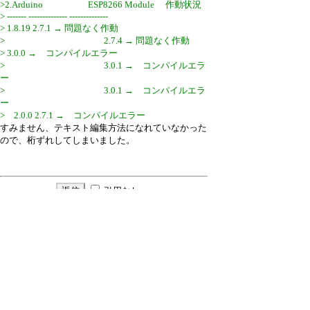
>2.Arduino ESP8266 Module 作動状況
> ------- -------------- --------------
> 1.8.19 2.7.1 → 問題なく作動
> 2.7.4 → 問題なく作動
> 3.0.0 → コンパイルエラー
> 3.0.1 → コンパイルエラ
ー
> 3.0.1 → コンパイルエラ
ー
> 2.0.0 2.7.1 → コンパイルエラー
すみません、テキスト編集方法になれていなかった
ので、桁ずれしてしまいました。
引用なし
パスワード
・ツリー全体表示
LED_Signboard プログラムの作動環境(現状)
▼
Rocky
22/10/10(月) 16:58
Re:LED_Signboard プログラムの作動環境
(現状)
≪
Rocky
22/10/10(月) 17:08
新規投稿
|
ツリー表示
|
スレッド表示
|
一覧