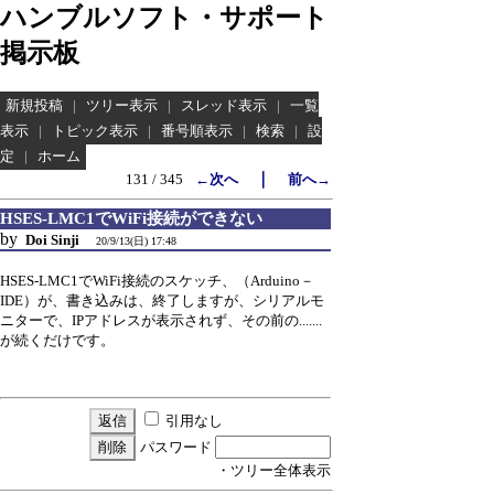
ハンブルソフト・サポート
掲示板
新規投稿
|
ツリー表示
|
スレッド表示
|
一覧
表示
|
トピック表示
|
番号順表示
|
検索
|
設
定
|
ホーム
｜
131 / 345
←次へ
前へ→
HSES-LMC1でWiFi接続ができない
by
Doi Sinji
20/9/13(日) 17:48
HSES-LMC1でWiFi接続のスケッチ、（Arduino－
IDE）が、書き込みは、終了しますが、シリアルモ
ニターで、IPアドレスが表示されず、その前の.......
が続くだけです。
引用なし
パスワード
・ツリー全体表示