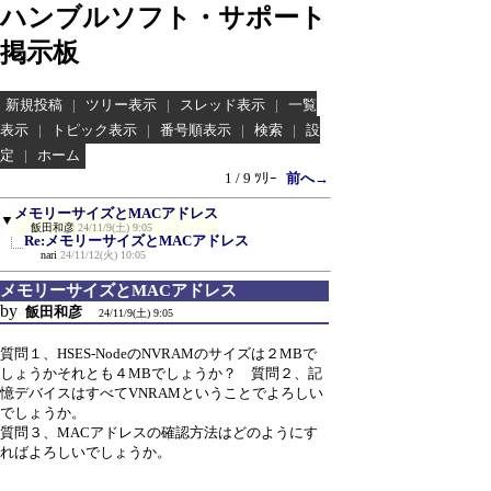
ハンブルソフト・サポート
掲示板
新規投稿
|
ツリー表示
|
スレッド表示
|
一覧
表示
|
トピック表示
|
番号順表示
|
検索
|
設
定
|
ホーム
1 / 9 ﾂﾘｰ
前へ→
メモリーサイズとMACアドレス
▼
飯田和彦
24/11/9(土) 9:05
Re:メモリーサイズとMACアドレス
nari
24/11/12(火) 10:05
メモリーサイズとMACアドレス
by
飯田和彦
24/11/9(土) 9:05
質問１、HSES-NodeのNVRAMのサイズは２MBで
しょうかそれとも４MBでしょうか？ 質問２、記
憶デバイスはすべてVNRAMということでよろしい
でしょうか。
質問３、MACアドレスの確認方法はどのようにす
ればよろしいでしょうか。