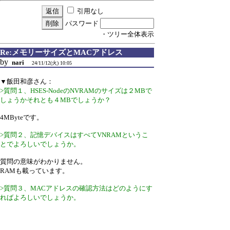
引用なし
パスワード
・ツリー全体表示
Re:メモリーサイズとMACアドレス
by
nari
24/11/12(火) 10:05
▼飯田和彦さん：
>質問１、HSES-NodeのNVRAMのサイズは２MBで
しょうかそれとも４MBでしょうか？
4MByteです。
>質問２、記憶デバイスはすべてVNRAMというこ
とでよろしいでしょうか。
質問の意味がわかりません。
RAMも載っています。
>質問３、MACアドレスの確認方法はどのようにす
ればよろしいでしょうか。
WiFi.macAddress() というメソッドでできます。